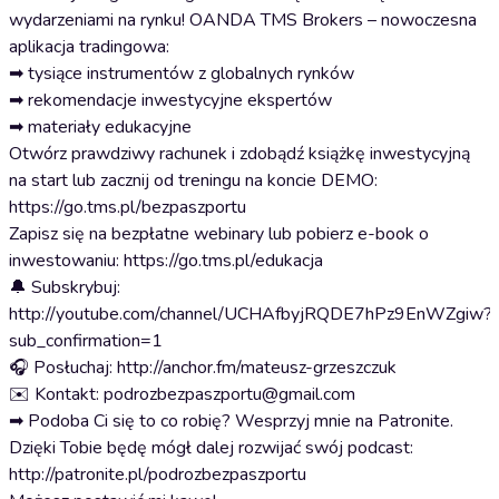
wydarzeniami na rynku! OANDA TMS Brokers – nowoczesna
aplikacja tradingowa:
➡ tysiące instrumentów z globalnych rynków
➡ rekomendacje inwestycyjne ekspertów
➡ materiały edukacyjne
Otwórz prawdziwy rachunek i zdobądź książkę inwestycyjną
na start lub zacznij od treningu na koncie DEMO:
https://go.tms.pl/bezpaszportu
Zapisz się na bezpłatne webinary lub pobierz e-book o
inwestowaniu: https://go.tms.pl/edukacja
🔔 Subskrybuj:
http://youtube.com/channel/UCHAfbyjRQDE7hPz9EnWZgiw?
sub_confirmation=1
🎧 Posłuchaj: http://anchor.fm/mateusz-grzeszczuk
✉️ Kontakt: podrozbezpaszportu@gmail.com
➡ Podoba Ci się to co robię? Wesprzyj mnie na Patronite.
Dzięki Tobie będę mógł dalej rozwijać swój podcast:
http://patronite.pl/podrozbezpaszportu