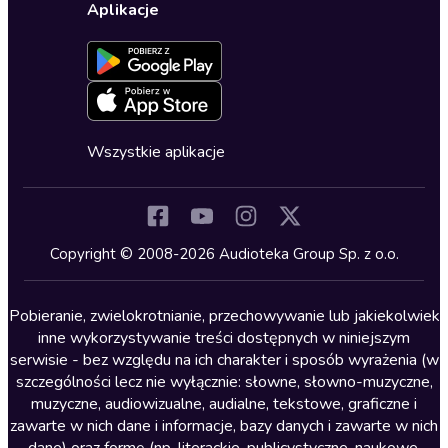
Ustawienia prywatności
Dla dzieci
Aplikacje
Dołącz do newslettera
Aktywuj kartę
Formularz zgłaszania nielegalnych treści
Dla młodzieży
Blog
Oferta dla firm i bibliotek
Deklaracja dostępności
Erotyczne
Zapowiedzi
Fantastyka
Cykle audiobooków
Horror
Wszystkie aplikacje
Inne języki
Komedia
Kryminały
Copyright © 2008-2026 Audioteka Group Sp. z o.o.
Lektury szkolne
Literatura anglojęzyczna
Pobieranie, zwielokrotnianie, przechowywanie lub jakiekolwiek
inne wykorzystywanie treści dostępnych w niniejszym
Literatura faktu
serwisie - bez względu na ich charakter i sposób wyrażenia (w
szczególności lecz nie wyłącznie: słowne, słowno-muzyczne,
Literatura obyczajowa
muzyczne, audiowizualne, audialne, tekstowe, graficzne i
Literatura piękna obca
zawarte w nich dane i informacje, bazy danych i zawarte w nich