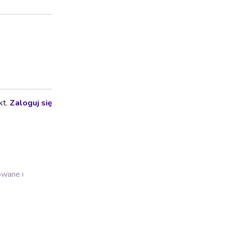
kt.
Zaloguj się
owane i