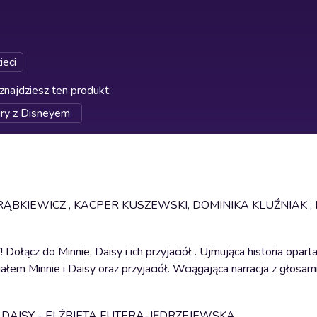
ieci
znajdziesz ten produkt
:
ury z Disneyem
ĄBKIEWICZ , KACPER KUSZEWSKI, DOMINIKA KLUŹNIAK ,
Minnie, Daisy i ich przyjaciół . Ujmująca historia oparta 
iałem Minnie i Daisy oraz przyjaciół. Wciągająca narracja z głosa
DAISY - ELŻBIETA FUTERA-JĘDRZEJEWSKA