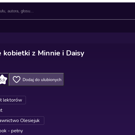
 kobietki z Minnie i Daisy
Dodaj do ulubionych
5,0
ł lektorów
ut
wnictwo Olesiejuk
ok - pełny