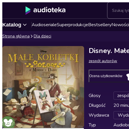
Audioseriale
Superprodukcje
Bestsellery
Nowości
Katalog
Strona główna
Dla dzieci
Disney. Małe
zespół autorów
Ocena użytkowników
Głosy
zespó
Długość
20 min
Wydawca
Wyda
Typ
Audiobo