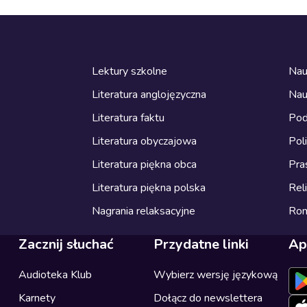
Lektury szkolne
Nau
Literatura anglojęzyczna
Nau
Literatura faktu
Pod
Literatura obyczajowa
Pol
Literatura piękna obca
Pra
Literatura piękna polska
Reli
Nagrania relaksacyjne
Ro
Zacznij słuchać
Przydatne linki
Ap
Audioteka Klub
Wybierz wersję językową
Karnety
Dołącz do newslettera