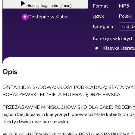
Format
MP3
Słuchaj
fragmentu (2 min)
Język
Polski
Dostępne w Klubie
Kategoria
Dla dz
Kolekcje, w których 
Klasyka literat
Opis
CZYTA: LIDIA SADOWA; GŁOSY PODKŁADAJĄ: BEATA WYR
ROBACZEWSKI, ELŻBIETA FUTERA-JĘDRZEJEWSKA
PRZEZABAWNE MINISŁUCHOWISKO DLA CAŁEJ RODZINY! Dołącz do 
najbardziej lubianych klasycznych opowieści Małe kobietki z udz
efekty dźwiękowe oraz muzyka.
W ROLACH GÓWNYCH: MINNIE - BEATA WYRĄBKIEWICZ, 