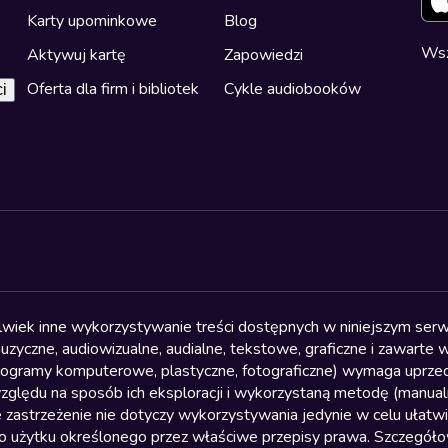
Karty upominkowe
Blog
Wsz
Aktywuj kartę
Zapowiedzi
Oferta dla firm i bibliotek
Cykle audiobooków
i
olwiek inne wykorzystywanie treści dostępnych w niniejszym serwi
yczne, audiowizualne, audialne, tekstowe, graficzne i zawarte w 
, programy komputerowe, plastyczne, fotograficzne) wymaga uprzedn
względu na sposób ich eksploracji i wykorzystaną metodę (manu
 zastrzeżenie nie dotyczy wykorzystywania jedynie w celu ułatw
żytku określonego przez właściwe przepisy prawa. Szczegółowa 