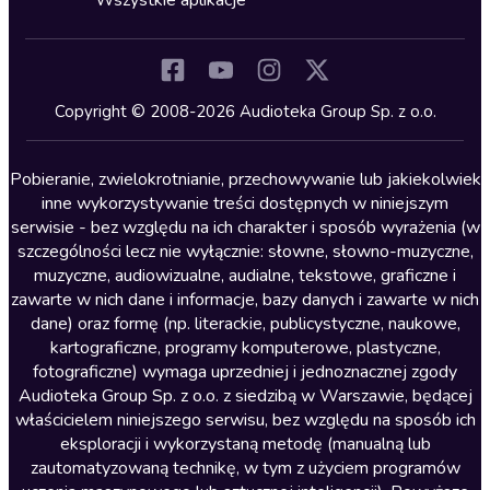
Wszystkie aplikacje
Inne języki
Komedia
Kryminały
Copyright © 2008-2026 Audioteka Group Sp. z o.o.
Lektury szkolne
Literatura anglojęzyczna
Pobieranie, zwielokrotnianie, przechowywanie lub jakiekolwiek
inne wykorzystywanie treści dostępnych w niniejszym
Literatura faktu
serwisie - bez względu na ich charakter i sposób wyrażenia (w
szczególności lecz nie wyłącznie: słowne, słowno-muzyczne,
Literatura obyczajowa
muzyczne, audiowizualne, audialne, tekstowe, graficzne i
Literatura piękna obca
zawarte w nich dane i informacje, bazy danych i zawarte w nich
dane) oraz formę (np. literackie, publicystyczne, naukowe,
Literatura piękna polska
kartograficzne, programy komputerowe, plastyczne,
Nagrania relaksacyjne
fotograficzne) wymaga uprzedniej i jednoznacznej zgody
Audioteka Group Sp. z o.o. z siedzibą w Warszawie, będącej
Nauka języków
właścicielem niniejszego serwisu, bez względu na sposób ich
Nauki humanistyczne
eksploracji i wykorzystaną metodę (manualną lub
zautomatyzowaną technikę, w tym z użyciem programów
Podcasty i audycje