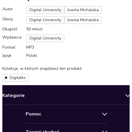
Autor
Digital University
Jowita Michalska
Głosy
Digital University
Jowita Michalska
Długość
50 minut
Wydawca
Digital University
Format
MP3
Język
Polski
Kolekcje, w których znajdziesz ten produkt
:
Digitalks
Kategorie
Nowości
Pomoc
Oferty specjalne
Kontakt
Bestsellery