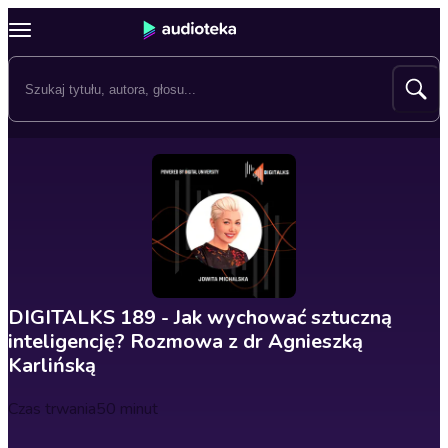
DIGITALKS 189 - Jak wychować sztuczną
inteligencję? Rozmowa z dr Agnieszką
Karlińską
Czas trwania
50 minut