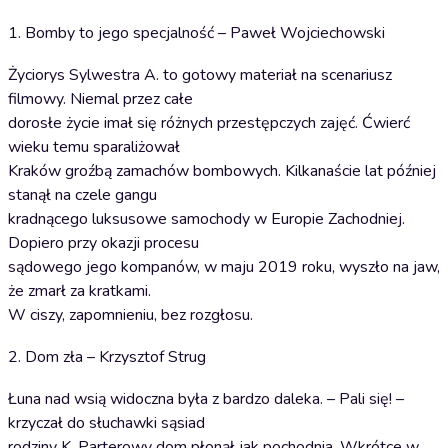
1. Bomby to jego specjalność – Paweł Wojciechowski
Życiorys Sylwestra A. to gotowy materiał na scenariusz
filmowy. Niemal przez całe
dorosłe życie imał się różnych przestępczych zajęć. Ćwierć
wieku temu sparaliżował
Kraków groźbą zamachów bombowych. Kilkanaście lat później
stanął na czele gangu
kradnącego luksusowe samochody w Europie Zachodniej.
Dopiero przy okazji procesu
sądowego jego kompanów, w maju 2019 roku, wyszło na jaw,
że zmarł za kratkami.
W ciszy, zapomnieniu, bez rozgłosu.
2. Dom zła – Krzysztof Strug
Łuna nad wsią widoczna była z bardzo daleka. – Pali się! –
krzyczał do słuchawki sąsiad
rodziny K. Parterowy dom płonął jak pochodnia. Wkrótce w