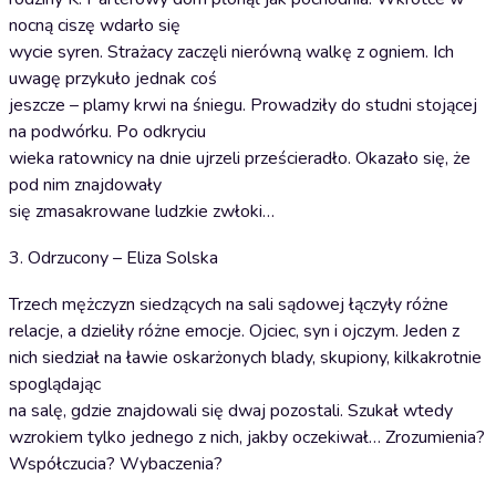
nocną ciszę wdarło się
wycie syren. Strażacy zaczęli nierówną walkę z ogniem. Ich
uwagę przykuło jednak coś
jeszcze – plamy krwi na śniegu. Prowadziły do studni stojącej
na podwórku. Po odkryciu
wieka ratownicy na dnie ujrzeli prześcieradło. Okazało się, że
pod nim znajdowały
się zmasakrowane ludzkie zwłoki…
3. Odrzucony – Eliza Solska
Trzech mężczyzn siedzących na sali sądowej łączyły różne
relacje, a dzieliły różne emocje. Ojciec, syn i ojczym. Jeden z
nich siedział na ławie oskarżonych blady, skupiony, kilkakrotnie
spoglądając
na salę, gdzie znajdowali się dwaj pozostali. Szukał wtedy
wzrokiem tylko jednego z nich, jakby oczekiwał… Zrozumienia?
Współczucia? Wybaczenia?