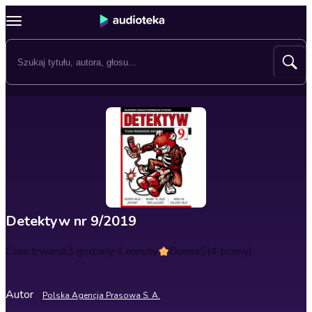
Detektyw nr 9/2019
Czas trwania
3 godziny 4 minuty
Ocena
5
(4 oceny)
Autor
Polska Agencja Prasowa S. A.