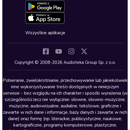
Formularz zgłaszania nielegalnych treści
Dla młodzieży
Blog
Oferta dla firm i bibliotek
Deklaracja dostępności
Erotyczne
Zapowiedzi
Fantastyka
Cykle audiobooków
Horror
Wszystkie aplikacje
Inne języki
Komedia
Kryminały
Copyright © 2008-2026 Audioteka Group Sp. z o.o.
Lektury szkolne
Literatura anglojęzyczna
Pobieranie, zwielokrotnianie, przechowywanie lub jakiekolwiek
inne wykorzystywanie treści dostępnych w niniejszym
Literatura faktu
serwisie - bez względu na ich charakter i sposób wyrażenia (w
szczególności lecz nie wyłącznie: słowne, słowno-muzyczne,
Literatura obyczajowa
muzyczne, audiowizualne, audialne, tekstowe, graficzne i
Literatura piękna obca
zawarte w nich dane i informacje, bazy danych i zawarte w nich
dane) oraz formę (np. literackie, publicystyczne, naukowe,
Literatura piękna polska
kartograficzne, programy komputerowe, plastyczne,
Nagrania relaksacyjne