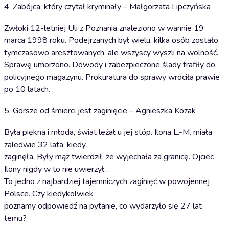
4. Zabójca, który czytał kryminały – Małgorzata Lipczyńska
Zwłoki 12-letniej Uli z Poznania znaleziono w wannie 19
marca 1998 roku. Podejrzanych był wielu, kilka osób zostało
tymczasowo aresztowanych, ale wszyscy wyszli na wolność.
Sprawę umorzono. Dowody i zabezpieczone ślady trafiły do
policyjnego magazynu. Prokuratura do sprawy wróciła prawie
po 10 latach.
5. Gorsze od śmierci jest zaginięcie – Agnieszka Kozak
Była piękna i młoda, świat leżał u jej stóp. Ilona L.-M. miała
zaledwie 32 lata, kiedy
zaginęła. Były mąż twierdził, że wyjechała za granicę. Ojciec
Ilony nigdy w to nie uwierzył…
To jedno z najbardziej tajemniczych zaginięć w powojennej
Polsce. Czy kiedykolwiek
poznamy odpowiedź na pytanie, co wydarzyło się 27 lat
temu?