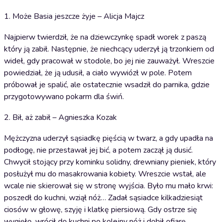
1. Może Basia jeszcze żyje – Alicja Majcz
Najpierw twierdził, że na dziewczynkę spadł worek z paszą
który ją zabił. Następnie, że niechcący uderzył ją trzonkiem od
wideł, gdy pracował w stodole, bo jej nie zauważył. Wreszcie
powiedział, że ją udusił, a ciało wywiózł w pole. Potem
próbował je spalić, ale ostatecznie wsadził do parnika, gdzie
przygotowywano pokarm dla świń.
2. Bił, aż zabił – Agnieszka Kozak
Mężczyzna uderzył sąsiadkę pięścią w twarz, a gdy upadła na
podłogę, nie przestawał jej bić, a potem zaczął ją dusić.
Chwycił stojący przy kominku solidny, drewniany pieniek, który
posłużył mu do masakrowania kobiety. Wreszcie wstał, ale
wcale nie skierował się w stronę wyjścia. Było mu mało krwi:
poszedł do kuchni, wziął nóż… Zadał sąsiadce kilkadziesiąt
ciosów w głowę, szyję i klatkę piersiową. Gdy ostrze się
wygięło, wrócił do kuchni po kolejny nóż i dobił ofiarę.