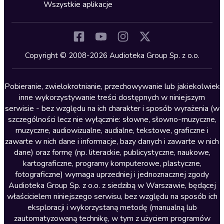
Horror
Wszystkie aplikacje
Inne języki
Komedia
Kryminały
Copyright © 2008-2026 Audioteka Group Sp. z o.o.
Lektury szkolne
Literatura anglojęzyczna
Pobieranie, zwielokrotnianie, przechowywanie lub jakiekolwiek
inne wykorzystywanie treści dostępnych w niniejszym
Literatura faktu
serwisie - bez względu na ich charakter i sposób wyrażenia (w
szczególności lecz nie wyłącznie: słowne, słowno-muzyczne,
Literatura obyczajowa
muzyczne, audiowizualne, audialne, tekstowe, graficzne i
Literatura piękna obca
zawarte w nich dane i informacje, bazy danych i zawarte w nich
dane) oraz formę (np. literackie, publicystyczne, naukowe,
Literatura piękna polska
kartograficzne, programy komputerowe, plastyczne,
Nagrania relaksacyjne
fotograficzne) wymaga uprzedniej i jednoznacznej zgody
Audioteka Group Sp. z o.o. z siedzibą w Warszawie, będącej
Nauka języków
właścicielem niniejszego serwisu, bez względu na sposób ich
Nauki humanistyczne
eksploracji i wykorzystaną metodę (manualną lub
zautomatyzowaną technikę, w tym z użyciem programów
Podcasty i audycje