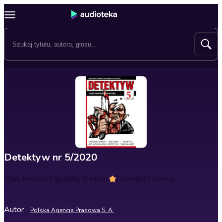
Detektyw nr 5/2020
Czas trwania
3 godziny 9 minut
Ocena
5
(3 oceny)
Autor
Polska Agencja Prasowa S. A.