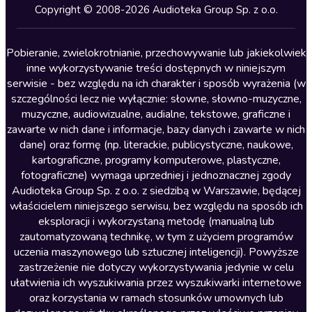
Kryminały
Copyright © 2008-2026 Audioteka Group Sp. z o.o.
Lektury szkolne
Literatura anglojęzyczna
Pobieranie, zwielokrotnianie, przechowywanie lub jakiekolwiek
inne wykorzystywanie treści dostępnych w niniejszym
Literatura faktu
serwisie - bez względu na ich charakter i sposób wyrażenia (w
szczególności lecz nie wyłącznie: słowne, słowno-muzyczne,
Literatura obyczajowa
muzyczne, audiowizualne, audialne, tekstowe, graficzne i
Literatura piękna obca
zawarte w nich dane i informacje, bazy danych i zawarte w nich
dane) oraz formę (np. literackie, publicystyczne, naukowe,
Literatura piękna polska
kartograficzne, programy komputerowe, plastyczne,
Nagrania relaksacyjne
fotograficzne) wymaga uprzedniej i jednoznacznej zgody
Audioteka Group Sp. z o.o. z siedzibą w Warszawie, będącej
Nauka języków
właścicielem niniejszego serwisu, bez względu na sposób ich
Nauki humanistyczne
eksploracji i wykorzystaną metodę (manualną lub
zautomatyzowaną technikę, w tym z użyciem programów
Podcasty i audycje
uczenia maszynowego lub sztucznej inteligencji). Powyższe
Polityka
zastrzeżenie nie dotyczy wykorzystywania jedynie w celu
ułatwienia ich wyszukiwania przez wyszukiwarki internetowe
Prasa
oraz korzystania w ramach stosunków umownych lub