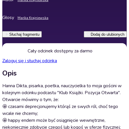
Marika Krajniewska
Głosy
Marika Krajniewska
Słuchaj fragmentu
Dodaj do ulubionych
Cały odcinek dostępny za darmo
Zaloguj się i słuchaj odcinka
Opis
Hanna Dikta, pisarka, poetka, nauczycielka to moja gościni w
kolejnym odcinku podcastu "Klub Książki. Pozycja Otwarta".
Otwarcie mówimy o tym, że:
🤩 czasami deprecjonujemy którąś ze swych ról, choć tego
wcale nie chcemy;
🤩 happy endem może być osiągnięcie wewnętrzne,
niekoniecznie zdobycie czegoś lub kogoś w sferze fizycznej;