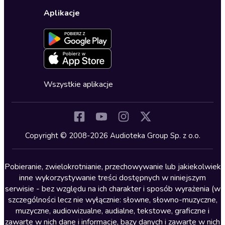
Wybierz wersję językową
Karty upominkowe
Ustawienia prywatności
Dla dzieci
Aplikacje
Dołącz do newslettera
Aktywuj kartę
Formularz zgłaszania nielegalnych treści
Dla młodzieży
Blog
Oferta dla firm i bibliotek
Deklaracja dostępności
Erotyczne
Zapowiedzi
Fantastyka
Cykle audiobooków
Horror
Wszystkie aplikacje
Inne języki
Komedia
Kryminały
Copyright © 2008-2026 Audioteka Group Sp. z o.o.
Lektury szkolne
Literatura anglojęzyczna
Pobieranie, zwielokrotnianie, przechowywanie lub jakiekolwiek
inne wykorzystywanie treści dostępnych w niniejszym
Literatura faktu
serwisie - bez względu na ich charakter i sposób wyrażenia (w
szczególności lecz nie wyłącznie: słowne, słowno-muzyczne,
Literatura obyczajowa
muzyczne, audiowizualne, audialne, tekstowe, graficzne i
Literatura piękna obca
zawarte w nich dane i informacje, bazy danych i zawarte w nich