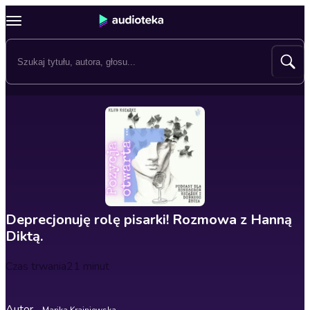
Deprecjonuję rolę pisarki! Rozmowa z Hanną
Diktą.
Czas trwania
21 minut
Autor