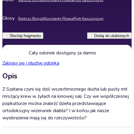
Bartosz Brzyski
Konstanty Pilawa
Piotr Kaszczyszyn
Głosy
Bartosz Brzyski
Konstanty Pilawa
Piotr Kaszczyszyn
Słuchaj fragmentu
Dodaj do ulubionych
Cały odcinek dostępny za darmo
Zaloguj się i słuchaj odcinka
Opis
Z Szatana czyni się dziś wszechmocnego ducha lub pusty mit
mrożący krew w żyłach na kinowej sali. Czy we współczesnej
popkulturze można znaleźć dzieła przedstawiające
ortodoksyjny wizerunek diabła? I w końcu jak nasze
wyobrażenia mają się do rzeczywistości?