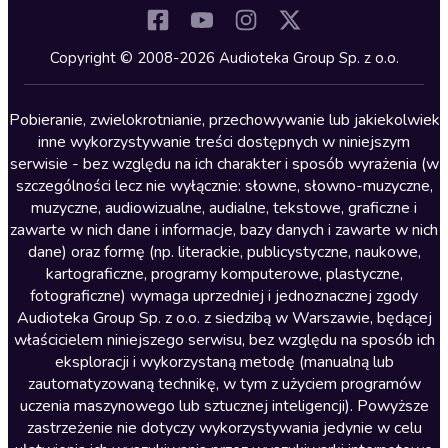
Komedia
Kryminały
Copyright © 2008-2026 Audioteka Group Sp. z o.o.
Lektury szkolne
Literatura anglojęzyczna
Pobieranie, zwielokrotnianie, przechowywanie lub jakiekolwiek
inne wykorzystywanie treści dostępnych w niniejszym
Literatura faktu
serwisie - bez względu na ich charakter i sposób wyrażenia (w
szczególności lecz nie wyłącznie: słowne, słowno-muzyczne,
Literatura obyczajowa
muzyczne, audiowizualne, audialne, tekstowe, graficzne i
Literatura piękna obca
zawarte w nich dane i informacje, bazy danych i zawarte w nich
dane) oraz formę (np. literackie, publicystyczne, naukowe,
Literatura piękna polska
kartograficzne, programy komputerowe, plastyczne,
Nagrania relaksacyjne
fotograficzne) wymaga uprzedniej i jednoznacznej zgody
Audioteka Group Sp. z o.o. z siedzibą w Warszawie, będącej
Nauka języków
właścicielem niniejszego serwisu, bez względu na sposób ich
Nauki humanistyczne
eksploracji i wykorzystaną metodę (manualną lub
zautomatyzowaną technikę, w tym z użyciem programów
Podcasty i audycje
uczenia maszynowego lub sztucznej inteligencji). Powyższe
Polityka
zastrzeżenie nie dotyczy wykorzystywania jedynie w celu