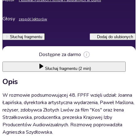
Festiwal Polskich Filmów Fabularnych w Gdyni
Głosy
zespół lektorów
Słuchaj fragmentu
Dodaj do ulubionych
Dostępne za darmo
Słuchaj
fragmentu (2 min)
Opis
W rozmowie podsumowującej 48. FPFF wzięli udział: Joanna
Łapińska, dyrektorka artystyczna wydarzenia, Paweł Maślona,
reżyser, zdobywca Złotych Lwów za film "Kos" oraz Irena
Strzałkowska, producentka, prezeska Krajowej Izby
Producentów Audiowizualnych. Rozmowę poprowadziła
Agnieszka Szydłowska.