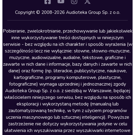
Komedia
Kryminały
Copyright © 2008-2026 Audioteka Group Sp. z o.o.
Lektury szkolne
Literatura anglojęzyczna
Pobieranie, zwielokrotnianie, przechowywanie lub jakiekolwiek
inne wykorzystywanie treści dostępnych w niniejszym
Literatura faktu
serwisie - bez względu na ich charakter i sposób wyrażenia (w
szczególności lecz nie wyłącznie: słowne, słowno-muzyczne,
Literatura obyczajowa
muzyczne, audiowizualne, audialne, tekstowe, graficzne i
Literatura piękna obca
zawarte w nich dane i informacje, bazy danych i zawarte w nich
dane) oraz formę (np. literackie, publicystyczne, naukowe,
Literatura piękna polska
kartograficzne, programy komputerowe, plastyczne,
Nagrania relaksacyjne
fotograficzne) wymaga uprzedniej i jednoznacznej zgody
Audioteka Group Sp. z o.o. z siedzibą w Warszawie, będącej
Nauka języków
właścicielem niniejszego serwisu, bez względu na sposób ich
Nauki humanistyczne
eksploracji i wykorzystaną metodę (manualną lub
zautomatyzowaną technikę, w tym z użyciem programów
Podcasty i audycje
uczenia maszynowego lub sztucznej inteligencji). Powyższe
Polityka
zastrzeżenie nie dotyczy wykorzystywania jedynie w celu
ułatwienia ich wyszukiwania przez wyszukiwarki internetowe
Prasa