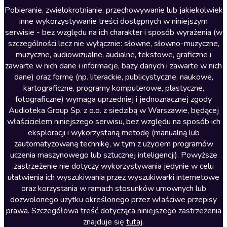
Literatura anglojęzyczna
Pobieranie, zwielokrotnianie, przechowywanie lub jakiekolwiek
inne wykorzystywanie treści dostępnych w niniejszym
Literatura faktu
serwisie - bez względu na ich charakter i sposób wyrażenia (w
szczególności lecz nie wyłącznie: słowne, słowno-muzyczne,
Literatura obyczajowa
muzyczne, audiowizualne, audialne, tekstowe, graficzne i
Literatura piękna obca
zawarte w nich dane i informacje, bazy danych i zawarte w nich
dane) oraz formę (np. literackie, publicystyczne, naukowe,
Literatura piękna polska
kartograficzne, programy komputerowe, plastyczne,
Nagrania relaksacyjne
fotograficzne) wymaga uprzedniej i jednoznacznej zgody
Audioteka Group Sp. z o.o. z siedzibą w Warszawie, będącej
Nauka języków
właścicielem niniejszego serwisu, bez względu na sposób ich
Nauki humanistyczne
eksploracji i wykorzystaną metodę (manualną lub
zautomatyzowaną technikę, w tym z użyciem programów
Podcasty i audycje
uczenia maszynowego lub sztucznej inteligencji). Powyższe
Polityka
zastrzeżenie nie dotyczy wykorzystywania jedynie w celu
ułatwienia ich wyszukiwania przez wyszukiwarki internetowe
Prasa
oraz korzystania w ramach stosunków umownych lub
Religia
dozwolonego użytku określonego przez właściwe przepisy
prawa. Szczegółowa treść dotycząca niniejszego zastrzeżenia
Romans
znajduje się
tutaj
.