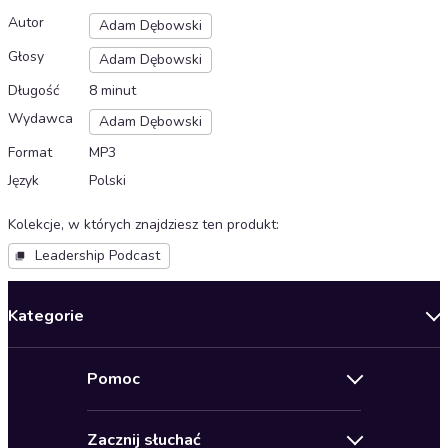
Autor
Adam Dębowski
Głosy
Adam Dębowski
Długość
8 minut
Wydawca
Adam Dębowski
Format
MP3
Język
Polski
Kolekcje, w których znajdziesz ten produkt
:
Leadership Podcast
Kategorie
Nowości
Pomoc
Oferty specjalne
Kontakt
Bestsellery
Zacznij słuchać