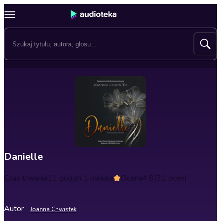
Danielle
Czas trwania
11 godzin 1 minuta
Ocena
4.8
(31 ocen)
Autor
Joanna Chwistek