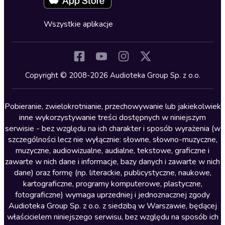
Fantastyka
Cykle audiobooków
Horror
Wszystkie aplikacje
Inne języki
Komedia
Kryminały
Copyright © 2008-2026 Audioteka Group Sp. z o.o.
Lektury szkolne
Literatura anglojęzyczna
Pobieranie, zwielokrotnianie, przechowywanie lub jakiekolwiek
inne wykorzystywanie treści dostępnych w niniejszym
Literatura faktu
serwisie - bez względu na ich charakter i sposób wyrażenia (w
szczególności lecz nie wyłącznie: słowne, słowno-muzyczne,
Literatura obyczajowa
muzyczne, audiowizualne, audialne, tekstowe, graficzne i
Literatura piękna obca
zawarte w nich dane i informacje, bazy danych i zawarte w nich
dane) oraz formę (np. literackie, publicystyczne, naukowe,
Literatura piękna polska
kartograficzne, programy komputerowe, plastyczne,
Nagrania relaksacyjne
fotograficzne) wymaga uprzedniej i jednoznacznej zgody
Audioteka Group Sp. z o.o. z siedzibą w Warszawie, będącej
Nauka języków
właścicielem niniejszego serwisu, bez względu na sposób ich