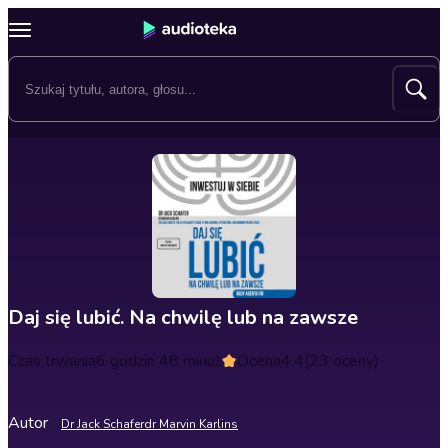
Daj się lubić. Na chwilę lub na zawsze
Czas trwania
6 godzin 48 minut
Ocena
4.4
(23 oceny)
Autor
Dr Jack Schafer
dr Marvin Karlins