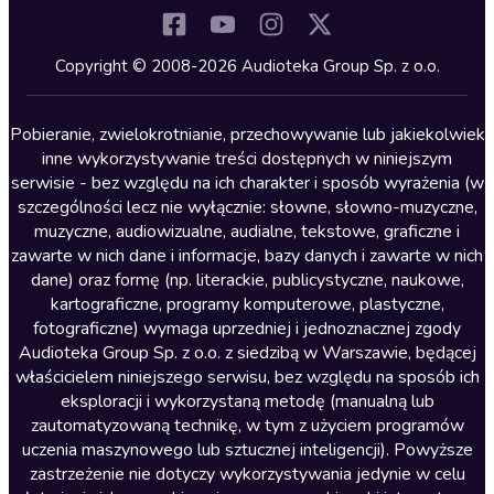
Komedia
Kryminały
Copyright © 2008-2026 Audioteka Group Sp. z o.o.
Lektury szkolne
Literatura anglojęzyczna
Pobieranie, zwielokrotnianie, przechowywanie lub jakiekolwiek
inne wykorzystywanie treści dostępnych w niniejszym
Literatura faktu
serwisie - bez względu na ich charakter i sposób wyrażenia (w
szczególności lecz nie wyłącznie: słowne, słowno-muzyczne,
Literatura obyczajowa
muzyczne, audiowizualne, audialne, tekstowe, graficzne i
Literatura piękna obca
zawarte w nich dane i informacje, bazy danych i zawarte w nich
dane) oraz formę (np. literackie, publicystyczne, naukowe,
Literatura piękna polska
kartograficzne, programy komputerowe, plastyczne,
Nagrania relaksacyjne
fotograficzne) wymaga uprzedniej i jednoznacznej zgody
Audioteka Group Sp. z o.o. z siedzibą w Warszawie, będącej
Nauka języków
właścicielem niniejszego serwisu, bez względu na sposób ich
Nauki humanistyczne
eksploracji i wykorzystaną metodę (manualną lub
zautomatyzowaną technikę, w tym z użyciem programów
Podcasty i audycje
uczenia maszynowego lub sztucznej inteligencji). Powyższe
Polityka
zastrzeżenie nie dotyczy wykorzystywania jedynie w celu