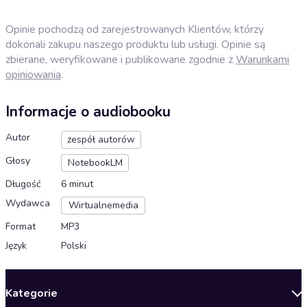
Opinie pochodzą od zarejestrowanych Klientów, którzy
dokonali zakupu naszego produktu lub usługi. Opinie są
zbierane, weryfikowane i publikowane zgodnie z
Warunkami
opiniowania
.
Informacje o audiobooku
Autor
zespół autorów
Głosy
NotebookLM
Długość
6 minut
Wydawca
Wirtualnemedia
Format
MP3
Język
Polski
Kategorie