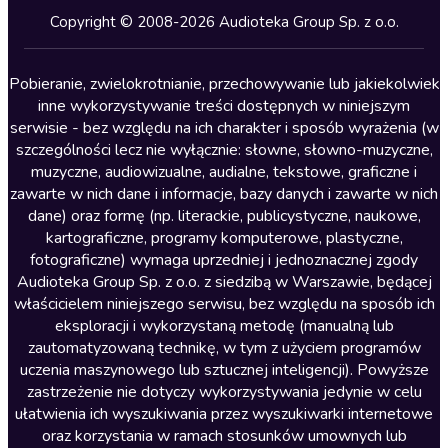
Kryminały
Copyright © 2008-2026 Audioteka Group Sp. z o.o.
Lektury szkolne
Literatura anglojęzyczna
Pobieranie, zwielokrotnianie, przechowywanie lub jakiekolwiek
inne wykorzystywanie treści dostępnych w niniejszym
Literatura faktu
serwisie - bez względu na ich charakter i sposób wyrażenia (w
szczególności lecz nie wyłącznie: słowne, słowno-muzyczne,
Literatura obyczajowa
muzyczne, audiowizualne, audialne, tekstowe, graficzne i
Literatura piękna obca
zawarte w nich dane i informacje, bazy danych i zawarte w nich
dane) oraz formę (np. literackie, publicystyczne, naukowe,
Literatura piękna polska
kartograficzne, programy komputerowe, plastyczne,
Nagrania relaksacyjne
fotograficzne) wymaga uprzedniej i jednoznacznej zgody
Audioteka Group Sp. z o.o. z siedzibą w Warszawie, będącej
Nauka języków
właścicielem niniejszego serwisu, bez względu na sposób ich
Nauki humanistyczne
eksploracji i wykorzystaną metodę (manualną lub
zautomatyzowaną technikę, w tym z użyciem programów
Podcasty i audycje
uczenia maszynowego lub sztucznej inteligencji). Powyższe
Polityka
zastrzeżenie nie dotyczy wykorzystywania jedynie w celu
ułatwienia ich wyszukiwania przez wyszukiwarki internetowe
Prasa
oraz korzystania w ramach stosunków umownych lub