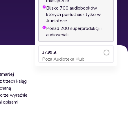
miesięcznie
Blisko 700 audiobooków,
których posłuchasz tylko w
Audiotece
Ponad 200 superprodukcji i
audioseriali
37,99 zł
Poza Audioteka Klub
Dodaj do koszyka
zmarłej
 trzech ksiąg
ochaną
worze wyraźnie
i opisami