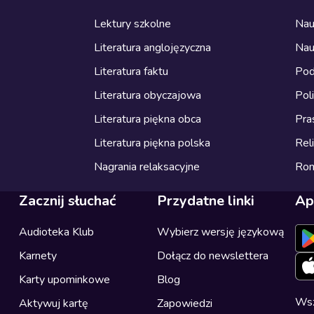
Lektury szkolne
Nau
Literatura anglojęzyczna
Nau
Literatura faktu
Pod
Literatura obyczajowa
Pol
Literatura piękna obca
Pra
Literatura piękna polska
Reli
Nagrania relaksacyjne
Ro
Zacznij słuchać
Przydatne linki
Ap
Audioteka Klub
Wybierz wersję językową
Karnety
Dołącz do newslettera
Karty upominkowe
Blog
Wsz
Aktywuj kartę
Zapowiedzi