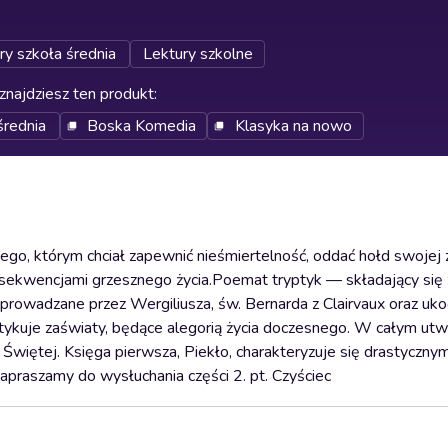
ry szkoła średnia
Lektury szkolne
znajdziesz ten produkt
:
średnia
Boska Komedia
Klasyka na nowo
ego, którym chciał zapewnić nieśmiertelność, oddać hołd swojej 
sekwencjami grzesznego życia.Poemat tryptyk — składający się z
 oprowadzane przez Wergiliusza, św. Bernarda z Clairvaux oraz uk
 krytykuje zaświaty, będące alegorią życia doczesnego. W całym ut
Świętej. Księga pierwsza, Piekło, charakteryzuje się drastycznym
Zapraszamy do wysłuchania części 2. pt. Czyściec