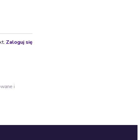
kt.
Zaloguj się
owane i