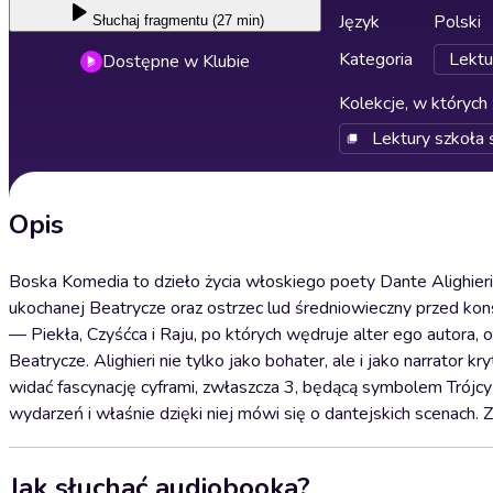
Język
Polski
Słuchaj
fragmentu (27 min)
Kategoria
Lektu
Dostępne w Klubie
Kolekcje, w których 
Lektury szkoła 
Opis
Boska Komedia to dzieło życia włoskiego poety Dante Alighieri
ukochanej Beatrycze oraz ostrzec lud średniowieczny przed kon
— Piekła, Czyśćca i Raju, po których wędruje alter ego autora,
Beatrycze. Alighieri nie tylko jako bohater, ale i jako narrator
widać fascynację cyframi, zwłaszcza 3, będącą symbolem Trójcy 
wydarzeń i właśnie dzięki niej mówi się o dantejskich scenach. 
Jak słuchać audiobooka?