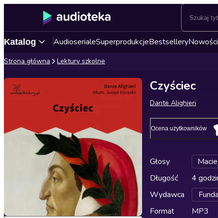
Audioseriale
Superprodukcje
Bestsellery
Nowości
Katalog
Strona główna
Lektury szkolne
Czyściec
Dante Alighieri
Ocena użytkowników
Głosy
Macie
Długość
4 godzi
Wydawca
Funda
Format
MP3