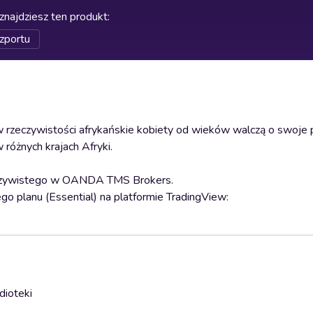
znajdziesz ten produkt
:
zportu
w rzeczywistości afrykańskie kobiety od wieków walczą o swoje 
różnych krajach Afryki.
rzeczywistego w OANDA TMS Brokers.
go planu (Essential) na platformie TradingView:
dioteki