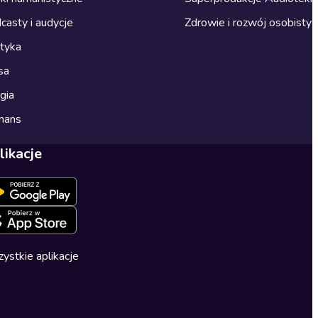
casty i audycje
Zdrowie i rozwój osobisty
ityka
sa
gia
mans
likacje
ystkie aplikacje