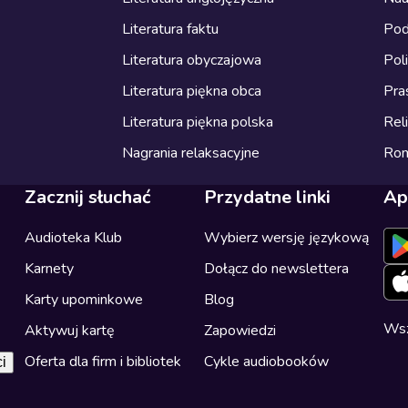
Literatura faktu
Pod
Literatura obyczajowa
Pol
Literatura piękna obca
Pra
Literatura piękna polska
Reli
Nagrania relaksacyjne
Ro
Zacznij słuchać
Przydatne linki
Ap
Audioteka Klub
Wybierz wersję językową
Karnety
Dołącz do newslettera
Karty upominkowe
Blog
Wsz
Aktywuj kartę
Zapowiedzi
Oferta dla firm i bibliotek
Cykle audiobooków
i