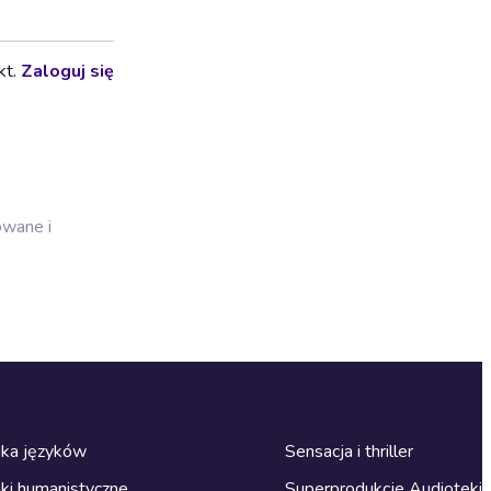
kt.
Zaloguj się
owane i
ka języków
Sensacja i thriller
ki humanistyczne
Superprodukcje Audioteki