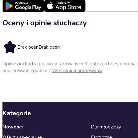
Oceny i opinie słuchaczy
Brak ocen
Brak ocen
Opinie pochodzą od zarejestrowanych Klientów, którzy dokonali 
publikowane zgodnie z
Warunkami opiniowania
.
Kategorie
Nowości
Dla młodzieży
Oferty specjalne
Erotyczne