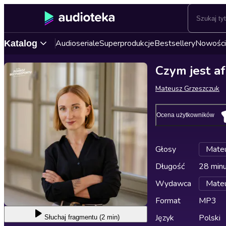
Audioseriale
Superprodukcje
Bestsellery
Nowości
Katalog
Czym jest a
Mateusz Grzeszczuk
Ocena użytkowników
Głosy
Mateu
Długość
28 min
Wydawca
Mateu
Format
MP3
Język
Polski
Słuchaj
fragmentu (2 min)