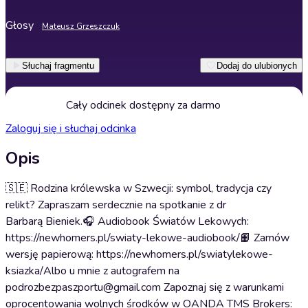
Głosy
Mateusz Grzeszczuk
Słuchaj fragmentu
Dodaj do ulubionych
Cały odcinek dostępny za darmo
Zaloguj się i słuchaj odcinka
Opis
🇸🇪 Rodzina królewska w Szwecji: symbol, tradycja czy
relikt? Zapraszam serdecznie na spotkanie z dr
Barbarą Bieniek.🎧 Audiobook Światów Lekowych:
https://newhomers.pl/swiaty-lekowe-audiobook/📙 Zamów
wersję papierową: https://newhomers.pl/swiatylekowe-
ksiazka/Albo u mnie z autografem na
podrozbezpaszportu@gmail.com Zapoznaj się z warunkami
oprocentowania wolnych środków w OANDA TMS Brokers: