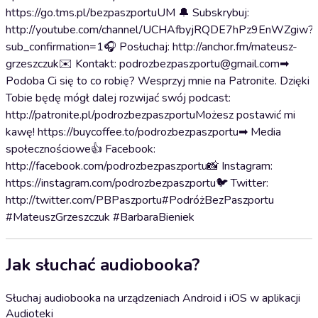
https://go.tms.pl/bezpaszportuUM 🔔 Subskrybuj:
http://youtube.com/channel/UCHAfbyjRQDE7hPz9EnWZgiw?
sub_confirmation=1🎧 Posłuchaj: http://anchor.fm/mateusz-
grzeszczuk✉️ Kontakt: podrozbezpaszportu@gmail.com➡
Podoba Ci się to co robię? Wesprzyj mnie na Patronite. Dzięki
Tobie będę mógł dalej rozwijać swój podcast:
http://patronite.pl/podrozbezpaszportuMożesz postawić mi
kawę! https://buycoffee.to/podrozbezpaszportu➡ Media
społecznościowe👍 Facebook:
http://facebook.com/podrozbezpaszportu📸 Instagram:
https://instagram.com/podrozbezpaszportu🐦 Twitter:
http://twitter.com/PBPaszportu#PodróżBezPaszportu
#MateuszGrzeszczuk #BarbaraBieniek
Jak słuchać audiobooka?
Słuchaj audiobooka na urządzeniach Android i iOS w aplikacji
Audioteki