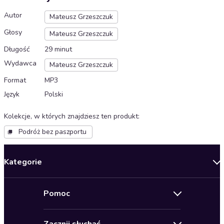
Autor
Mateusz Grzeszczuk
Głosy
Mateusz Grzeszczuk
Długość
29 minut
Wydawca
Mateusz Grzeszczuk
Format
MP3
Język
Polski
Kolekcje, w których znajdziesz ten produkt
:
Podróż bez paszportu
Kategorie
Nowości
Pomoc
Oferty specjalne
Kontakt
Bestsellery