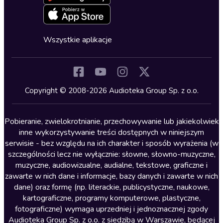
Deklaracja dostępności
Erotyczne
Zapowiedzi
Fantastyka
Cykle audiobooków
Horror
Wszystkie aplikacje
Inne języki
Komedia
Kryminały
Copyright © 2008-2026 Audioteka Group Sp. z o.o.
Lektury szkolne
Literatura anglojęzyczna
Pobieranie, zwielokrotnianie, przechowywanie lub jakiekolwiek
inne wykorzystywanie treści dostępnych w niniejszym
Literatura faktu
serwisie - bez względu na ich charakter i sposób wyrażenia (w
szczególności lecz nie wyłącznie: słowne, słowno-muzyczne,
Literatura obyczajowa
muzyczne, audiowizualne, audialne, tekstowe, graficzne i
Literatura piękna obca
zawarte w nich dane i informacje, bazy danych i zawarte w nich
dane) oraz formę (np. literackie, publicystyczne, naukowe,
Literatura piękna polska
kartograficzne, programy komputerowe, plastyczne,
Nagrania relaksacyjne
fotograficzne) wymaga uprzedniej i jednoznacznej zgody
Audioteka Group Sp. z o.o. z siedzibą w Warszawie, będącej