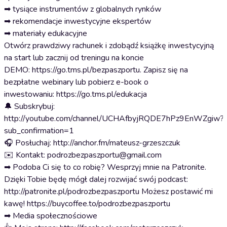
➡ tysiące instrumentów z globalnych rynków
➡ rekomendacje inwestycyjne ekspertów
➡ materiały edukacyjne
Otwórz prawdziwy rachunek i zdobądź książkę inwestycyjną
na start lub zacznij od treningu na koncie
DEMO: ⁠⁠⁠⁠⁠⁠⁠⁠⁠⁠⁠⁠⁠⁠⁠⁠⁠⁠⁠⁠⁠⁠⁠⁠⁠⁠⁠⁠⁠https://go.tms.pl/bezpaszportu⁠⁠⁠⁠⁠⁠⁠⁠⁠⁠⁠⁠⁠⁠⁠⁠⁠⁠⁠⁠⁠⁠⁠⁠⁠⁠⁠⁠⁠. Zapisz się na
bezpłatne webinary lub pobierz e-book o
inwestowaniu: ⁠⁠⁠⁠⁠⁠⁠⁠⁠⁠⁠⁠⁠⁠⁠⁠⁠⁠⁠⁠⁠⁠⁠⁠⁠⁠⁠⁠⁠https://go.tms.pl/edukacja⁠⁠⁠⁠⁠⁠⁠⁠⁠⁠⁠⁠⁠⁠⁠⁠⁠⁠⁠⁠⁠⁠⁠⁠⁠⁠⁠⁠⁠
🔔 Subskrybuj:
http://youtube.com/channel/UCHAfbyjRQDE7hPz9EnWZgiw?
sub_confirmation=1
🎧 Posłuchaj: http://anchor.fm/mateusz-grzeszczuk
✉️ Kontakt: podrozbezpaszportu@gmail.com
➡ Podoba Ci się to co robię? Wesprzyj mnie na Patronite.
Dzięki Tobie będę mógł dalej rozwijać swój podcast:
http://patronite.pl/podrozbezpaszportu Możesz postawić mi
kawę! https://buycoffee.to/podrozbezpaszportu
➡ Media społecznościowe