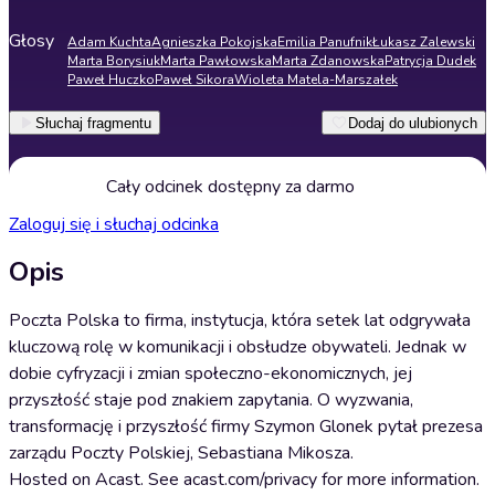
Głosy
Adam Kuchta
Agnieszka Pokojska
Emilia Panufnik
Łukasz Zalewski
Marta Borysiuk
Marta Pawłowska
Marta Zdanowska
Patrycja Dudek
Paweł Huczko
Paweł Sikora
Wioleta Matela-Marszałek
Słuchaj fragmentu
Dodaj do ulubionych
Cały odcinek dostępny za darmo
Zaloguj się i słuchaj odcinka
Opis
Poczta Polska to firma, instytucja, która setek lat odgrywała
kluczową rolę w komunikacji i obsłudze obywateli. Jednak w
dobie cyfryzacji i zmian społeczno-ekonomicznych, jej
przyszłość staje pod znakiem zapytania. O wyzwania,
transformację i przyszłość firmy Szymon Glonek pytał prezesa
zarządu Poczty Polskiej, Sebastiana Mikosza.
Hosted on Acast. See acast.com/privacy for more information.