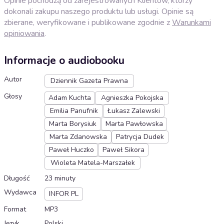
Opinie pochodzą od zarejestrowanych Klientów, którzy
dokonali zakupu naszego produktu lub usługi. Opinie są
zbierane, weryfikowane i publikowane zgodnie z
Warunkami
opiniowania
.
Informacje o audiobooku
Autor
Dziennik Gazeta Prawna
Głosy
Adam Kuchta
Agnieszka Pokojska
Emilia Panufnik
Łukasz Zalewski
Marta Borysiuk
Marta Pawłowska
Marta Zdanowska
Patrycja Dudek
Paweł Huczko
Paweł Sikora
Wioleta Matela-Marszałek
Długość
23 minuty
Wydawca
INFOR PL
Format
MP3
Język
Polski