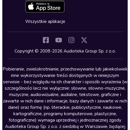
Erotyczne
Zapowiedzi
Fantastyka
Cykle audiobooków
Horror
Wszystkie aplikacje
Inne języki
Komedia
Kryminały
Copyright © 2008-2026 Audioteka Group Sp. z o.o.
Lektury szkolne
Literatura anglojęzyczna
Pobieranie, zwielokrotnianie, przechowywanie lub jakiekolwiek
inne wykorzystywanie treści dostępnych w niniejszym
Literatura faktu
serwisie - bez względu na ich charakter i sposób wyrażenia (w
szczególności lecz nie wyłącznie: słowne, słowno-muzyczne,
Literatura obyczajowa
muzyczne, audiowizualne, audialne, tekstowe, graficzne i
Literatura piękna obca
zawarte w nich dane i informacje, bazy danych i zawarte w nich
dane) oraz formę (np. literackie, publicystyczne, naukowe,
Literatura piękna polska
kartograficzne, programy komputerowe, plastyczne,
Nagrania relaksacyjne
fotograficzne) wymaga uprzedniej i jednoznacznej zgody
Audioteka Group Sp. z o.o. z siedzibą w Warszawie, będącej
Nauka języków