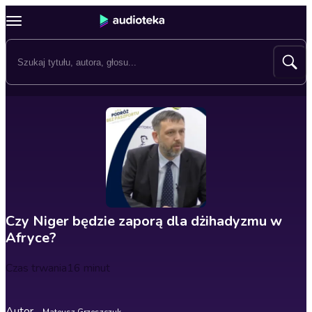
Czy Niger będzie zaporą dla dżihadyzmu w
Afryce?
Czas trwania
16 minut
Autor