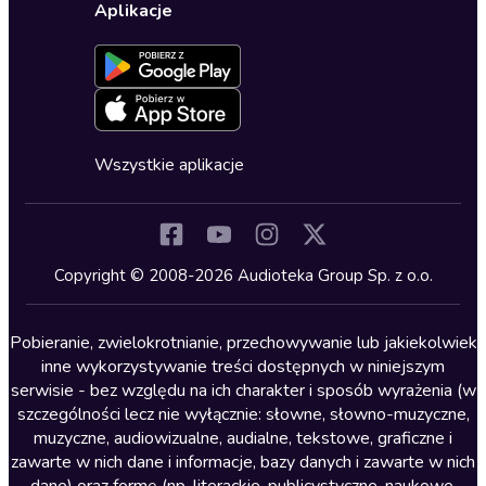
Ustawienia prywatności
Dla dzieci
Aplikacje
Dołącz do newslettera
Aktywuj kartę
Formularz zgłaszania nielegalnych treści
Dla młodzieży
Blog
Oferta dla firm i bibliotek
Deklaracja dostępności
Erotyczne
Zapowiedzi
Fantastyka
Cykle audiobooków
Horror
Wszystkie aplikacje
Inne języki
Komedia
Kryminały
Copyright © 2008-2026 Audioteka Group Sp. z o.o.
Lektury szkolne
Literatura anglojęzyczna
Pobieranie, zwielokrotnianie, przechowywanie lub jakiekolwiek
inne wykorzystywanie treści dostępnych w niniejszym
Literatura faktu
serwisie - bez względu na ich charakter i sposób wyrażenia (w
szczególności lecz nie wyłącznie: słowne, słowno-muzyczne,
Literatura obyczajowa
muzyczne, audiowizualne, audialne, tekstowe, graficzne i
Literatura piękna obca
zawarte w nich dane i informacje, bazy danych i zawarte w nich