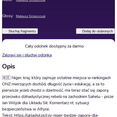
Mateusz Grzeszczuk
Głosy
Mateusz Grzeszczuk
Słuchaj fragmentu
Dodaj do ulubionych
Cały odcinek dostępny za darmo
Zaloguj się i słuchaj odcinka
Opis
🇳🇪 Niger, kraj, który zajmuje ostatnie miejsca w rankingach
ONZ mierzących dochód, długość życia i edukację, a za to
pierwsze jeżeli chodzi o dzietność, ma teraz stać się zaporą
przeciwko dżihadystycznej rebelii na zachodnim Sahelu - pisze
Jan Wójcik dla Układu Sił. Komentarz nt. sytuacji
bezpieczeństwa w Afryce.
Tekst: https://ukladsil.pl/czy-niger-bedzie-zapora-dla-