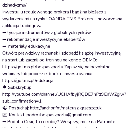
dzihadyzmu/
Inwestuj u regulowanego brokera i bądź na bieżąco z
wydarzeniami na rynku! OANDA TMS Brokers – nowoczesna
aplikacja tradingowa:
➡ tysiące instrumentów z globalnych rynków
➡ rekomendacje inwestycyjne ekspertów
➡ materiały edukacyjne
Otwórz prawdziwy rachunek i zdobądź książkę inwestycyjną
na start lub zacznij od treningu na koncie DEMO:
https://go.tms.pl/bezpaszportu Zapisz się na bezpłatne
webinary lub pobierz e-book o inwestowaniu:
https://go.tms.pl/edukacja
🔔 Subskrybuj:
http://youtube.com/channel/UCHAfbyjRQDE7hPz9EnWZgiw?
sub_confirmation=1
🎧 Posłuchaj: http://anchor.fm/mateusz-grzeszczuk
✉️ Kontakt: podrozbezpaszportu@gmail.com
➡ Podoba Ci się to co robię? Wesprzyj mnie na Patronite.