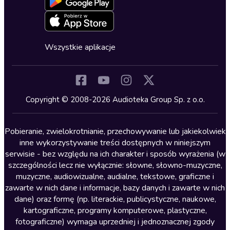
Oferta dla firm i bibliotek
Deklaracja dostępności
Erotyczne
Zapowiedzi
Fantastyka
Cykle audiobooków
Horror
Wszystkie aplikacje
Inne języki
Komedia
Kryminały
Copyright © 2008-2026 Audioteka Group Sp. z o.o.
Lektury szkolne
Literatura anglojęzyczna
Pobieranie, zwielokrotnianie, przechowywanie lub jakiekolwiek
inne wykorzystywanie treści dostępnych w niniejszym
Literatura faktu
serwisie - bez względu na ich charakter i sposób wyrażenia (w
szczególności lecz nie wyłącznie: słowne, słowno-muzyczne,
Literatura obyczajowa
muzyczne, audiowizualne, audialne, tekstowe, graficzne i
Literatura piękna obca
zawarte w nich dane i informacje, bazy danych i zawarte w nich
dane) oraz formę (np. literackie, publicystyczne, naukowe,
Literatura piękna polska
kartograficzne, programy komputerowe, plastyczne,
Nagrania relaksacyjne
fotograficzne) wymaga uprzedniej i jednoznacznej zgody