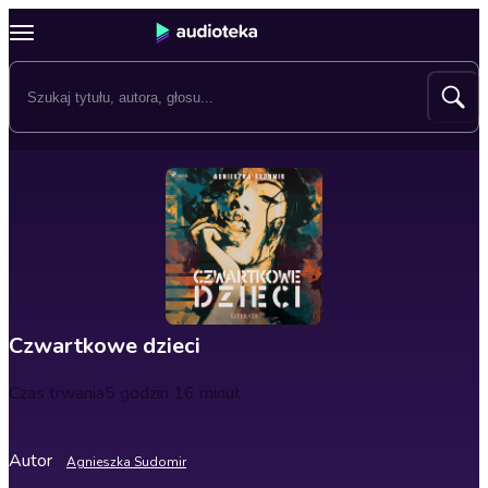
Czwartkowe dzieci
Czas trwania
5 godzin 16 minut
Autor
Agnieszka Sudomir