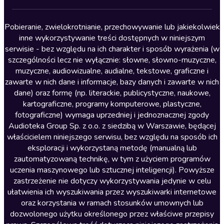
Lektury szkolne
Literatura anglojęzyczna
Pobieranie, zwielokrotnianie, przechowywanie lub jakiekolwiek
inne wykorzystywanie treści dostępnych w niniejszym
Literatura faktu
serwisie - bez względu na ich charakter i sposób wyrażenia (w
szczególności lecz nie wyłącznie: słowne, słowno-muzyczne,
Literatura obyczajowa
muzyczne, audiowizualne, audialne, tekstowe, graficzne i
Literatura piękna obca
zawarte w nich dane i informacje, bazy danych i zawarte w nich
dane) oraz formę (np. literackie, publicystyczne, naukowe,
Literatura piękna polska
kartograficzne, programy komputerowe, plastyczne,
Nagrania relaksacyjne
fotograficzne) wymaga uprzedniej i jednoznacznej zgody
Audioteka Group Sp. z o.o. z siedzibą w Warszawie, będącej
Nauka języków
właścicielem niniejszego serwisu, bez względu na sposób ich
Nauki humanistyczne
eksploracji i wykorzystaną metodę (manualną lub
zautomatyzowaną technikę, w tym z użyciem programów
Podcasty i audycje
uczenia maszynowego lub sztucznej inteligencji). Powyższe
Polityka
zastrzeżenie nie dotyczy wykorzystywania jedynie w celu
ułatwienia ich wyszukiwania przez wyszukiwarki internetowe
Prasa
oraz korzystania w ramach stosunków umownych lub
Religia
dozwolonego użytku określonego przez właściwe przepisy