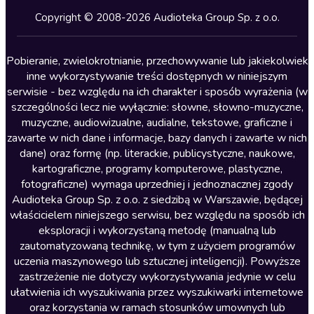
Kryminały
Copyright © 2008-2026 Audioteka Group Sp. z o.o.
Lektury szkolne
Literatura anglojęzyczna
Pobieranie, zwielokrotnianie, przechowywanie lub jakiekolwiek
inne wykorzystywanie treści dostępnych w niniejszym
Literatura faktu
serwisie - bez względu na ich charakter i sposób wyrażenia (w
szczególności lecz nie wyłącznie: słowne, słowno-muzyczne,
Literatura obyczajowa
muzyczne, audiowizualne, audialne, tekstowe, graficzne i
Literatura piękna obca
zawarte w nich dane i informacje, bazy danych i zawarte w nich
dane) oraz formę (np. literackie, publicystyczne, naukowe,
Literatura piękna polska
kartograficzne, programy komputerowe, plastyczne,
Nagrania relaksacyjne
fotograficzne) wymaga uprzedniej i jednoznacznej zgody
Audioteka Group Sp. z o.o. z siedzibą w Warszawie, będącej
Nauka języków
właścicielem niniejszego serwisu, bez względu na sposób ich
Nauki humanistyczne
eksploracji i wykorzystaną metodę (manualną lub
zautomatyzowaną technikę, w tym z użyciem programów
Podcasty i audycje
uczenia maszynowego lub sztucznej inteligencji). Powyższe
Polityka
zastrzeżenie nie dotyczy wykorzystywania jedynie w celu
ułatwienia ich wyszukiwania przez wyszukiwarki internetowe
Prasa
oraz korzystania w ramach stosunków umownych lub