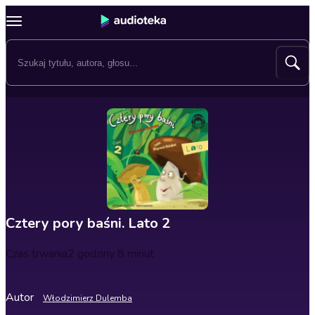
Cztery pory baśni. Lato 2
Czas trwania
2 godziny 8 minut
Autor
Włodzimierz Dulemba