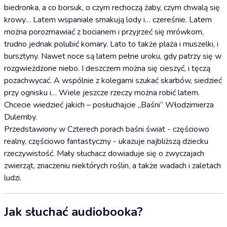
biedronka, a co borsuk, o czym rechoczą żaby, czym chwalą się
krowy… Latem wspaniale smakują lody i… czereśnie. Latem
można porozmawiać z bocianem i przyjrzeć się mrówkom,
trudno jednak polubić komary. Lato to także plaża i muszelki, i
bursztyny. Nawet noce są latem pełne uroku, gdy patrzy się w
rozgwieżdżone niebo. I deszczem można się cieszyć, i tęczą
pozachwycać. A wspólnie z kolegami szukać skarbów, siedzieć
przy ognisku i… Wiele jeszcze rzeczy można robić latem.
Chcecie wiedzieć jakich – posłuchajcie „Baśni” Włodzimierza
Dulemby.
Przedstawiony w Czterech porach baśni świat - częściowo
realny, częściowo fantastyczny - ukazuje najbliższą dziecku
rzeczywistość. Mały słuchacz dowiaduje się o zwyczajach
zwierząt, znaczeniu niektórych roślin, a także wadach i zaletach
ludzi.
Jak słuchać audiobooka?