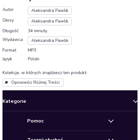
Autor
Aleksandra Pawlik
Głosy
Aleksandra Pawlik
Długość
34 minuty
Wydawca
Aleksandra Pawlik
Format
MP3
Język
Polski
Kolekcje, w których znajdziesz ten produkt
:
Opowieści Różnej Treści
Kategorie
Nowości
Pomoc
Oferty specjalne
Kontakt
Bestsellery