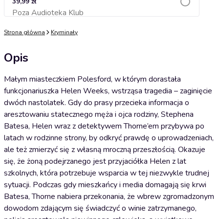
39,99 zł
Poza Audioteka Klub
Dodaj do koszyka
Strona główna
Kryminały
Opis
Małym miasteczkiem Polesford, w którym dorastała
funkcjonariuszka Helen Weeks, wstrząsa tragedia – zaginięcie
dwóch nastolatek. Gdy do prasy przecieka informacja o
aresztowaniu statecznego męża i ojca rodziny, Stephena
Batesa, Helen wraz z detektywem Thorne’em przybywa po
latach w rodzinne strony, by odkryć prawdę o uprowadzeniach,
ale też zmierzyć się z własną mroczną przeszłością. Okazuje
się, że żoną podejrzanego jest przyjaciółka Helen z lat
szkolnych, która potrzebuje wsparcia w tej niezwykle trudnej
sytuacji. Podczas gdy mieszkańcy i media domagają się krwi
Batesa, Thorne nabiera przekonania, że wbrew zgromadzonym
dowodom zdającym się świadczyć o winie zatrzymanego,