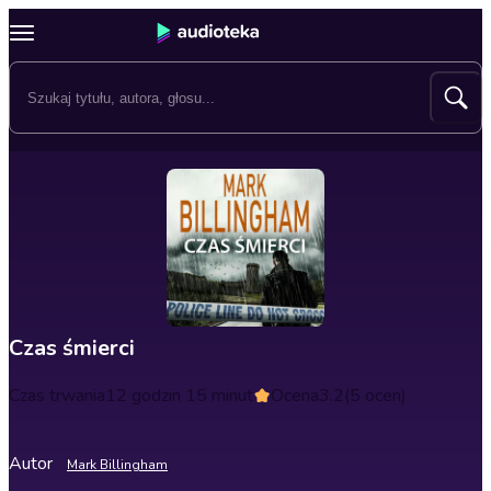
Czas śmierci
Czas trwania
12 godzin 15 minut
Ocena
3.2
(5 ocen)
Autor
Mark Billingham