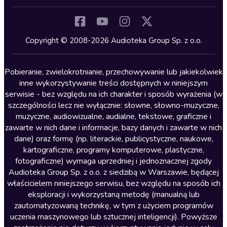
Inne języki
Komedia
Kryminały
Copyright © 2008-2026 Audioteka Group Sp. z o.o.
Lektury szkolne
Literatura anglojęzyczna
Pobieranie, zwielokrotnianie, przechowywanie lub jakiekolwiek
inne wykorzystywanie treści dostępnych w niniejszym
Literatura faktu
serwisie - bez względu na ich charakter i sposób wyrażenia (w
szczególności lecz nie wyłącznie: słowne, słowno-muzyczne,
Literatura obyczajowa
muzyczne, audiowizualne, audialne, tekstowe, graficzne i
Literatura piękna obca
zawarte w nich dane i informacje, bazy danych i zawarte w nich
dane) oraz formę (np. literackie, publicystyczne, naukowe,
Literatura piękna polska
kartograficzne, programy komputerowe, plastyczne,
Nagrania relaksacyjne
fotograficzne) wymaga uprzedniej i jednoznacznej zgody
Audioteka Group Sp. z o.o. z siedzibą w Warszawie, będącej
Nauka języków
właścicielem niniejszego serwisu, bez względu na sposób ich
Nauki humanistyczne
eksploracji i wykorzystaną metodę (manualną lub
zautomatyzowaną technikę, w tym z użyciem programów
Podcasty i audycje
uczenia maszynowego lub sztucznej inteligencji). Powyższe