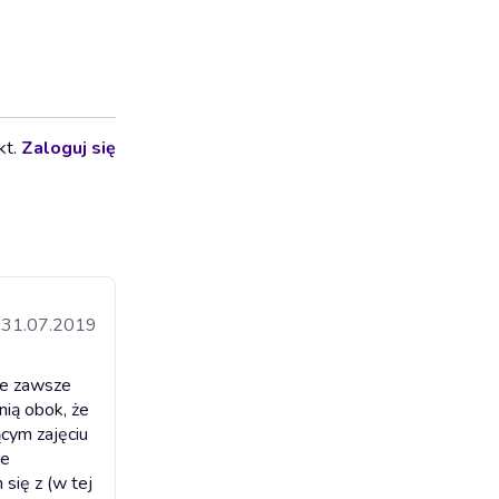
kt.
Zaloguj się
31.07.2019
ie zawsze
nią obok, że
ącym zajęciu
ce
się z (w tej