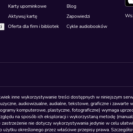
Karty upominkowe
Blog
Wsz
Aktywuj kartę
Zapowiedzi
Oferta dla firm i bibliotek
Cykle audiobooków
i
olwiek inne wykorzystywanie treści dostępnych w niniejszym serwi
yczne, audiowizualne, audialne, tekstowe, graficzne i zawarte w 
, programy komputerowe, plastyczne, fotograficzne) wymaga uprzedn
względu na sposób ich eksploracji i wykorzystaną metodę (manu
 zastrzeżenie nie dotyczy wykorzystywania jedynie w celu ułatw
żytku określonego przez właściwe przepisy prawa. Szczegółowa 