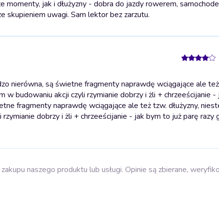
wsze momenty, jak i dłużyzny - dobra do jazdy rowerem, samochode
e skupieniem uwagi. Sam lektor bez zarzutu.
zo nierówna, są świetne fragmenty naprawdę wciągające ale też
 budowaniu akcji czyli rzymianie dobrzy i żli + chrzeeścijanie -
ietne fragmenty naprawdę wciągające ale też tzw. dłużyzny, nies
ymianie dobrzy i żli + chrzeeścijanie - jak bym to już parę razy 
zakupu naszego produktu lub usługi. Opinie są zbierane, weryfik