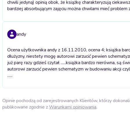
chwili jedyną) opinią obok, że książkę charakteryzują cieka
bardziej absorbującym zajęciu można chwilami mieć problem z
andy
Ocena użytkownika andy z 16.11.2010, ocena 4; książka bard
dłużyzny, niestety mogę autorowi zarzucić pewien schematyzm w
już parę razy gdzieś czytał ......
książka bardzo nierówna, są św
autorowi zarzucić pewien schematyzm w budowaniu akcji czyli rz
......
Opinie pochodzą od zarejestrowanych Klientów, którzy dokonali 
publikowane zgodnie z
Warunkami opiniowania
.