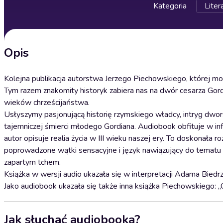
Kategoria
Liter
Opis
Kolejna publikacja autorstwa Jerzego Piechowskiego, której m
Tym razem znakomity historyk zabiera nas na dwór cesarza Gordi
wieków chrześcijaństwa.
Usłyszymy pasjonującą historię rzymskiego władcy, intryg dwors
tajemniczej śmierci młodego Gordiana. Audiobook obfituje w infor
autor opisuje realia życia w III wieku naszej ery. To doskonała r
poprowadzone wątki sensacyjne i język nawiązujący do tematu i 
zapartym tchem.
Książka w wersji audio ukazała się w interpretacji Adama Biedr
Jako audiobook ukazała się także inna książka Piechowskiego: „C
Jak słuchać audiobooka?