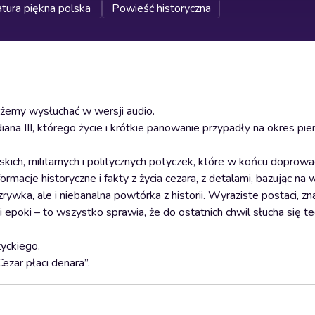
atura piękna polska
Powieść historyczna
ożemy wysłuchać w wersji audio.
ana III, którego życie i krótkie panowanie przypadły na okres pi
kich, militarnych i politycznych potyczek, które w końcu doprow
macje historyczne i fakty z życia cezara, z detalami, bazując na w
ozrywka, ale i niebanalna powtórka z historii. Wyraziste postaci, z
epoki – to wszystko sprawia, że do ostatnich chwil słucha się te
zyckiego.
ezar płaci denara”.