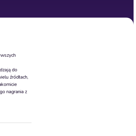
erwszych
adzają do
ielu źródłach,
nakomicie
go nagrania z