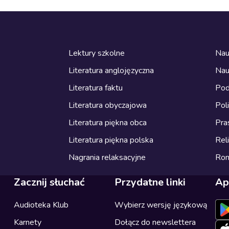
Lektury szkolne
Nau
Literatura anglojęzyczna
Nau
Literatura faktu
Pod
Literatura obyczajowa
Pol
Literatura piękna obca
Pra
Literatura piękna polska
Reli
Nagrania relaksacyjne
Ro
Zacznij słuchać
Przydatne linki
Ap
Audioteka Klub
Wybierz wersję językową
Karnety
Dołącz do newslettera