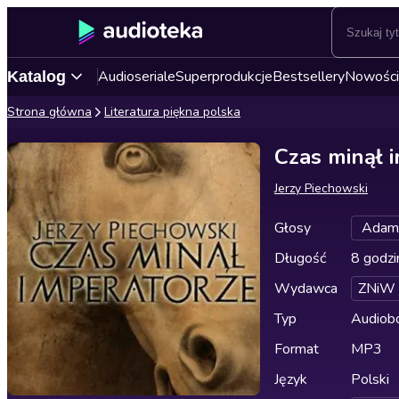
Audioseriale
Superprodukcje
Bestsellery
Nowości
Katalog
Strona główna
Literatura piękna polska
Czas minął 
Jerzy Piechowski
Głosy
Adam 
Długość
8 godzi
Wydawca
ZNiW
Typ
Audiobo
Format
MP3
Język
Polski