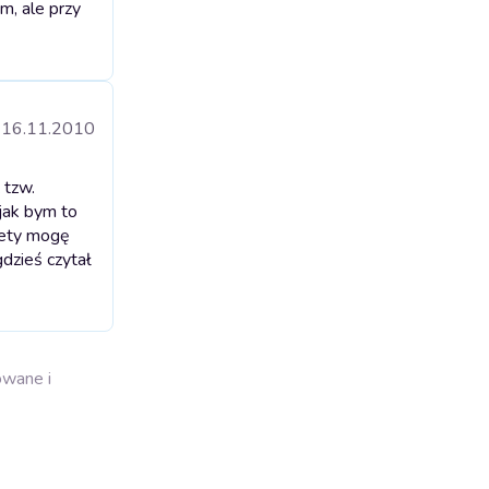
m, ale przy
16.11.2010
 tzw.
 jak bym to
tety mogę
gdzieś czytał
owane i