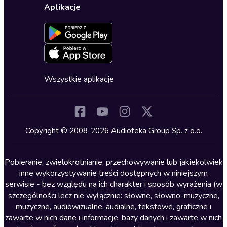
Karty upominkowe
Ustawienia prywatności
Dla dzieci
Aplikacje
Dołącz do newslettera
Aktywuj kartę
Formularz zgłaszania nielegalnych treści
Dla młodzieży
Blog
Oferta dla firm i bibliotek
Deklaracja dostępności
Erotyczne
Zapowiedzi
Fantastyka
Cykle audiobooków
Horror
Wszystkie aplikacje
Inne języki
Komedia
Kryminały
Copyright © 2008-2026 Audioteka Group Sp. z o.o.
Lektury szkolne
Literatura anglojęzyczna
Pobieranie, zwielokrotnianie, przechowywanie lub jakiekolwiek
inne wykorzystywanie treści dostępnych w niniejszym
Literatura faktu
serwisie - bez względu na ich charakter i sposób wyrażenia (w
szczególności lecz nie wyłącznie: słowne, słowno-muzyczne,
Literatura obyczajowa
muzyczne, audiowizualne, audialne, tekstowe, graficzne i
Literatura piękna obca
zawarte w nich dane i informacje, bazy danych i zawarte w nich