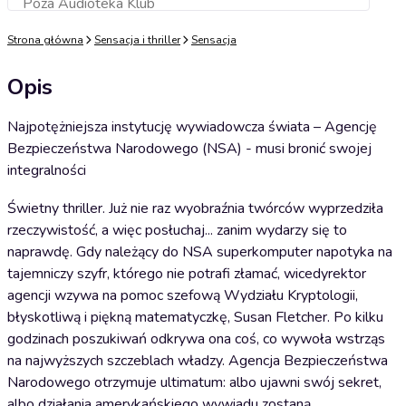
Poza Audioteka Klub
Dodaj do koszyka
Strona główna
Sensacja i thriller
Sensacja
Opis
Najpotężniejsza instytucję wywiadowcza świata – Agencję
Bezpieczeństwa Narodowego (NSA) - musi bronić swojej
integralności
Świetny thriller. Już nie raz wyobraźnia twórców wyprzedziła
rzeczywistość, a więc posłuchaj... zanim wydarzy się to
naprawdę. Gdy należący do NSA superkomputer napotyka na
tajemniczy szyfr, którego nie potrafi złamać, wicedyrektor
agencji wzywa na pomoc szefową Wydziału Kryptologii,
błyskotliwą i piękną matematyczkę, Susan Fletcher. Po kilku
godzinach poszukiwań odkrywa ona coś, co wywoła wstrząs
na najwyższych szczeblach władzy. Agencja Bezpieczeństwa
Narodowego otrzymuje ultimatum: albo ujawni swój sekret,
albo działania amerykańskiego wywiadu zostaną