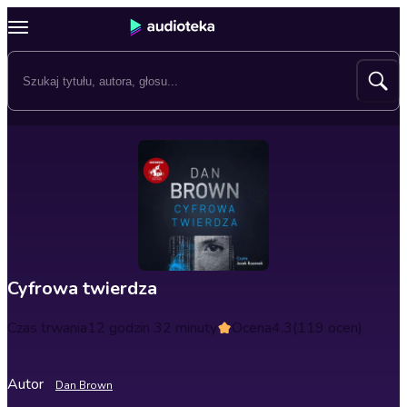
Cyfrowa twierdza
Czas trwania
12 godzin 32 minuty
Ocena
4.3
(119 ocen)
Autor
Dan Brown