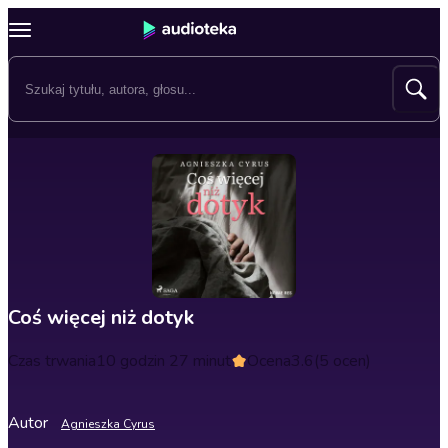
Coś więcej niż dotyk
Czas trwania
10 godzin 27 minut
Ocena
3.6
(5 ocen)
Autor
Agnieszka Cyrus