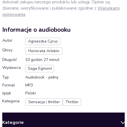
dokonali zakupu naszego produktu lub usługi. Opinie są
zbierane, weryfikowane i publikowane zgodnie z
Warunkami
opiniowania
.
Informacje o audiobooku
Autor
Agnieszka Cyrus
Głosy
Honorata Arlekin
Długość
10 godzin 27 minut
Wydawca
Saga Egmont
Typ
Audiobook - pełny
Format
MP3
Język
Polski
Kategoria
Sensacja i thriller
Thriller
Kategorie