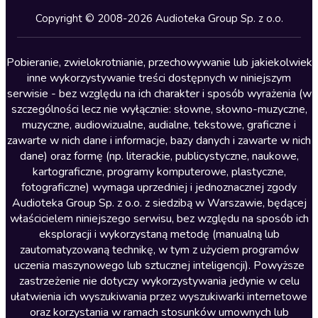
Kryminały
Copyright © 2008-2026 Audioteka Group Sp. z o.o.
Lektury szkolne
Literatura anglojęzyczna
Pobieranie, zwielokrotnianie, przechowywanie lub jakiekolwiek
inne wykorzystywanie treści dostępnych w niniejszym
Literatura faktu
serwisie - bez względu na ich charakter i sposób wyrażenia (w
szczególności lecz nie wyłącznie: słowne, słowno-muzyczne,
Literatura obyczajowa
muzyczne, audiowizualne, audialne, tekstowe, graficzne i
Literatura piękna obca
zawarte w nich dane i informacje, bazy danych i zawarte w nich
dane) oraz formę (np. literackie, publicystyczne, naukowe,
Literatura piękna polska
kartograficzne, programy komputerowe, plastyczne,
Nagrania relaksacyjne
fotograficzne) wymaga uprzedniej i jednoznacznej zgody
Audioteka Group Sp. z o.o. z siedzibą w Warszawie, będącej
Nauka języków
właścicielem niniejszego serwisu, bez względu na sposób ich
Nauki humanistyczne
eksploracji i wykorzystaną metodę (manualną lub
zautomatyzowaną technikę, w tym z użyciem programów
Podcasty i audycje
uczenia maszynowego lub sztucznej inteligencji). Powyższe
Polityka
zastrzeżenie nie dotyczy wykorzystywania jedynie w celu
ułatwienia ich wyszukiwania przez wyszukiwarki internetowe
Prasa
oraz korzystania w ramach stosunków umownych lub