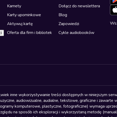
Karnety
Dołącz do newslettera
Karty upominkowe
Blog
Wsz
Aktywuj kartę
Zapowiedzi
Oferta dla firm i bibliotek
Cykle audiobooków
i
olwiek inne wykorzystywanie treści dostępnych w niniejszym serwi
yczne, audiowizualne, audialne, tekstowe, graficzne i zawarte w 
, programy komputerowe, plastyczne, fotograficzne) wymaga uprzedn
względu na sposób ich eksploracji i wykorzystaną metodę (manu