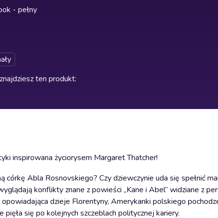
ok - pełny
ały
znajdziesz ten produkt
:
tyki inspirowana życiorysem Margaret Thatcher!
ną córkę Abla Rosnovskiego? Czy dziewczynie uda się spełnić ma
glądają konflikty znane z powieści ,,Kane i Abel” widziane z pe
” opowiadająca dzieje Florentyny, Amerykanki polskiego pochodze
pięła się po kolejnych szczeblach politycznej kariery.