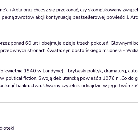
 Kane'a i Abla oraz chcesz się przekonać, czy skomplikowany związ
ę pełną zwrotów akcji kontynuację bestsellerowej powieści J. Arc
przez ponad 60 lat i obejmuje dzieje trzech pokoleń. Głównymi bo
 przeciwnych stronach świata: syn bostońskiego milionera - Willi
 kwietnia 1940 w Londynie) - brytyjski polityk, dramaturg, auto
. political fiction. Swoją debiutancką powieść z 1976 r. ,,Co do g
y uniknąć bankructwa. Uważny czytelnik odnajdzie w jego twórczoś
dioteki