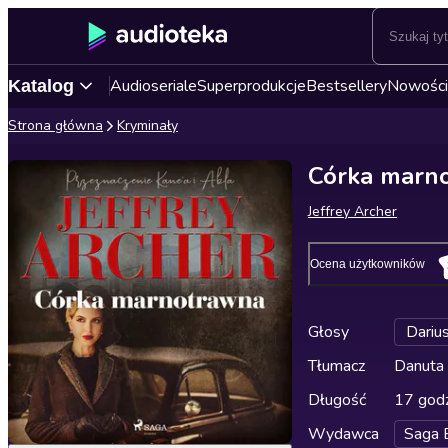
Audioseriale
Superprodukcje
Bestsellery
Nowości
Katalog
Strona główna
Kryminały
Córka marn
Jeffrey Archer
Ocena użytkowników
Głosy
Darius
Tłumacz
Danuta
Długość
17 godz
Wydawca
Saga 