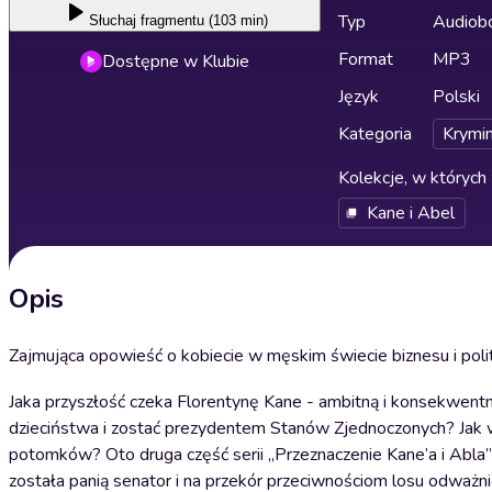
Typ
Audiobo
Słuchaj
fragmentu (103 min)
Format
MP3
Dostępne w Klubie
Język
Polski
Kategoria
Krymin
Kolekcje, w których 
Kane i Abel
Opis
Zajmująca opowieść o kobiecie w męskim świecie biznesu i poli
Jaka przyszłość czeka Florentynę Kane - ambitną i konsekwent
dzieciństwa i zostać prezydentem Stanów Zjednoczonych? Jak wy
potomków? Oto druga część serii ,,Przeznaczenie Kane’a i Abla
została panią senator i na przekór przeciwnościom losu odważnie 