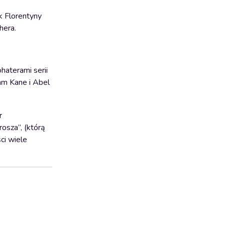
ek Florentyny
hera.
haterami serii
am Kane i Abel
r
rosza”, (którą
ci wiele