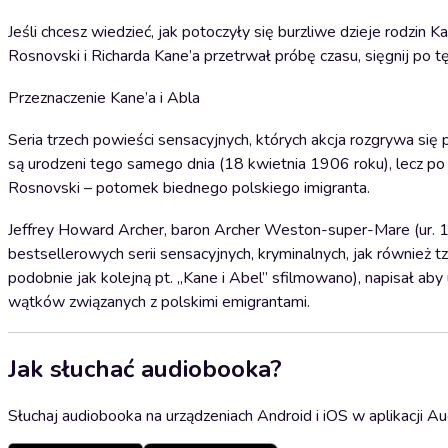
Jeśli chcesz wiedzieć, jak potoczyły się burzliwe dzieje rodzin
Rosnovski i Richarda Kane’a przetrwał próbę czasu, sięgnij po t
Przeznaczenie Kane’a i Abla
Seria trzech powieści sensacyjnych, których akcja rozgrywa się 
są urodzeni tego samego dnia (18 kwietnia 1906 roku), lecz po
Rosnovski – potomek biednego polskiego imigranta.
Jeffrey Howard Archer, baron Archer Weston-super-Mare (ur. 15
bestsellerowych serii sensacyjnych, kryminalnych, jak również tzw
podobnie jak kolejną pt. ,,Kane i Abel” sfilmowano), napisał ab
wątków związanych z polskimi emigrantami.
Jak słuchać audiobooka?
Słuchaj audiobooka na urządzeniach Android i iOS w aplikacji Au