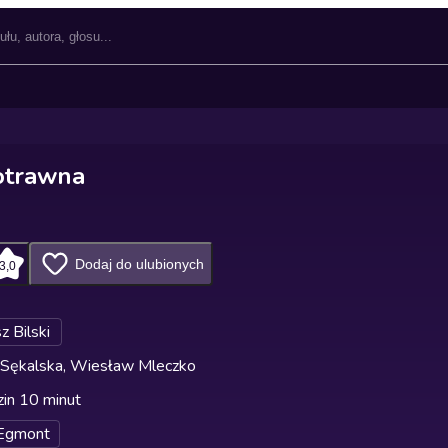
otrawna
Dodaj do ulubionych
3,0
z Bilski
 Sękalska, Wiesław Mleczko
in 10 minut
Egmont