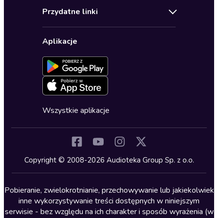
Audioteka Klub
Regulamin
Biografie
Przydatne linki
Karnety
Polityka prywatności
Biznes, marketing, ekonomia
Wybierz wersję językową
Karty upominkowe
Ustawienia prywatności
Dla dzieci
Aplikacje
Dołącz do newslettera
Aktywuj kartę
Formularz zgłaszania nielegalnych treści
Dla młodzieży
Blog
Oferta dla firm i bibliotek
Deklaracja dostępności
Erotyczne
Zapowiedzi
Fantastyka
Cykle audiobooków
Horror
Wszystkie aplikacje
Inne języki
Komedia
Kryminały
Copyright © 2008-2026 Audioteka Group Sp. z o.o.
Lektury szkolne
Literatura anglojęzyczna
Pobieranie, zwielokrotnianie, przechowywanie lub jakiekolwiek
inne wykorzystywanie treści dostępnych w niniejszym
Literatura faktu
serwisie - bez względu na ich charakter i sposób wyrażenia (w