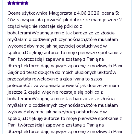
Ocena użytkownika Małgorzata z 4.06.2026, ocena 5;
Cóż za wspaniała powieść jak dobrze że mam jeszcze 2
części więc nie rozstaje się póki co z
bohaterami.Wciagnęla mnie tak bardzo ze ze złością
myślałam o codziennych czynnościach,które musiałam
wykonać aby móc jak najszybciej odsłuchiwać w
spokoju.Dziękuję autorce to moje pierwsze spotkanie z
Pani twórczością i zapewne zostanę z Panią na
dłużej.Lektorce daję najwyższą ocenę z możliwych Pani
Gajór od teraz dołącza do moich ulubionych lektorów
przeczytała rewelacyjnie a glos Ivana to sztos
polecam
Cóż za wspaniała powieść jak dobrze że mam
jeszcze 2 części więc nie rozstaje się póki co z
bohaterami.Wciagnęla mnie tak bardzo ze ze złością
myślałam o codziennych czynnościach,które musiałam
wykonać aby móc jak najszybciej odsłuchiwać w
spokoju.Dziękuję autorce to moje pierwsze spotkanie z
Pani twórczością i zapewne zostanę z Panią na
dłużej.Lektorce daję najwyższą ocenę z możliwych Pani