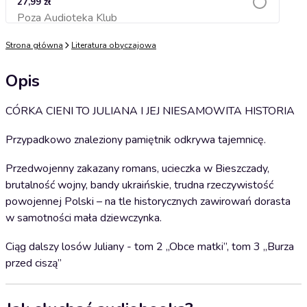
27,99 zł
Poza Audioteka Klub
Dodaj do koszyka
Strona główna
Literatura obyczajowa
Opis
CÓRKA CIENI TO JULIANA I JEJ NIESAMOWITA HISTORIA
Przypadkowo znaleziony pamiętnik odkrywa tajemnicę.
Przedwojenny zakazany romans, ucieczka w Bieszczady,
brutalność wojny, bandy ukraińskie, trudna rzeczywistość
powojennej Polski – na tle historycznych zawirowań dorasta
w samotności mała dziewczynka.
Ciąg dalszy losów Juliany - tom 2 „Obce matki”, tom 3 „Burza
przed ciszą”