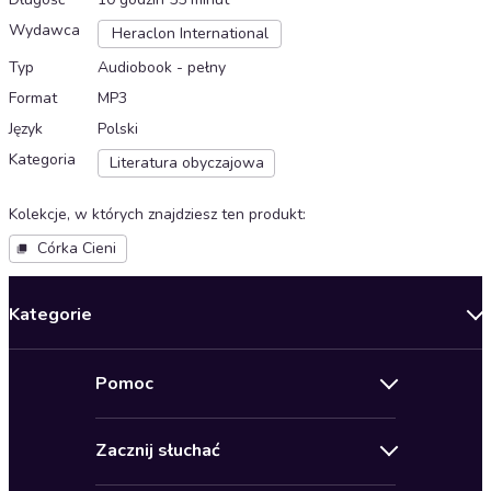
Wydawca
Heraclon International
Typ
Audiobook - pełny
Format
MP3
Język
Polski
Kategoria
Literatura obyczajowa
Kolekcje, w których znajdziesz ten produkt
:
Córka Cieni
Kategorie
Nowości
Pomoc
Oferty specjalne
Kontakt
Bestsellery
Zacznij słuchać
Pomoc
Audioseriale