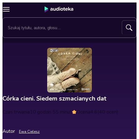
Córka cieni. Siedem szmacianych dat
Czas trwania
10 godzin 55 minut
Ocena
4.6
(40 ocen)
Autor
Ewa Cielesz