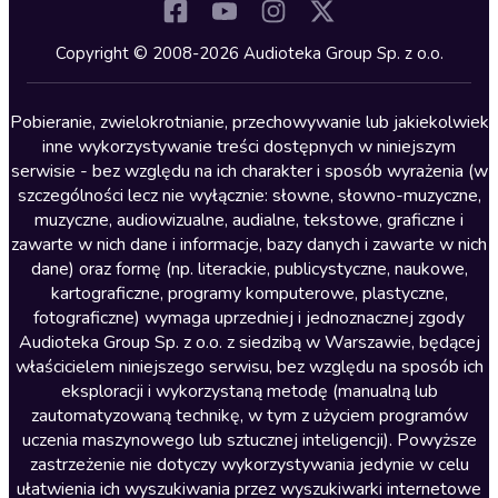
Komedia
Kryminały
Copyright © 2008-2026 Audioteka Group Sp. z o.o.
Lektury szkolne
Literatura anglojęzyczna
Pobieranie, zwielokrotnianie, przechowywanie lub jakiekolwiek
inne wykorzystywanie treści dostępnych w niniejszym
Literatura faktu
serwisie - bez względu na ich charakter i sposób wyrażenia (w
szczególności lecz nie wyłącznie: słowne, słowno-muzyczne,
Literatura obyczajowa
muzyczne, audiowizualne, audialne, tekstowe, graficzne i
Literatura piękna obca
zawarte w nich dane i informacje, bazy danych i zawarte w nich
dane) oraz formę (np. literackie, publicystyczne, naukowe,
Literatura piękna polska
kartograficzne, programy komputerowe, plastyczne,
Nagrania relaksacyjne
fotograficzne) wymaga uprzedniej i jednoznacznej zgody
Audioteka Group Sp. z o.o. z siedzibą w Warszawie, będącej
Nauka języków
właścicielem niniejszego serwisu, bez względu na sposób ich
Nauki humanistyczne
eksploracji i wykorzystaną metodę (manualną lub
zautomatyzowaną technikę, w tym z użyciem programów
Podcasty i audycje
uczenia maszynowego lub sztucznej inteligencji). Powyższe
Polityka
zastrzeżenie nie dotyczy wykorzystywania jedynie w celu
ułatwienia ich wyszukiwania przez wyszukiwarki internetowe