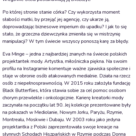
Po której stronie stanie córka? Czy wykorzysta moment
słabości matki, by przejąć jej agencję, czy ukarze ją,
doprowadzając biznesowe imperium do upadku? I jak to się
stało, że grzeczna dziewczynka zmieniła się w mistrzynię
manipulacji? W tym świecie wszyscy ponoszą karę za błędy.
Eva Minge – jedna z najbardziej znanych na świecie polskich
projektantek mody. Artystka, miłośniczka piękna. Na swoim
profilu na Instagramie komentuje ważne zjawiska społeczne i
staje w obronie osób atakowanych medialnie. Działa na rzecz
osób z niepełnosprawnością. W 2015 roku założyła fundację
Black Butterflies, która stawia sobie za cel pomoc osobom
chorym przewlekle i onkologicznie. Karierę kreatorki mody
zaczynała na początku lat 90. Jej kolekcje prezentowane były
na pokazach w Mediolanie, Nowym Jorku, Paryżu, Rzymie,
Montrealu, Moskwie i Dubaju. W 2003 roku jako jedyna
projektantka z Polski zaprezentowała swoje kreacje na
słynnych Schodach Hiszpańskich w Rzymie podczas Donna