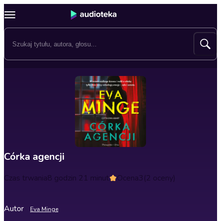
Córka agencji
Czas trwania
8 godzin 21 minut
Ocena
3
(2 oceny)
Autor
Eva Minge