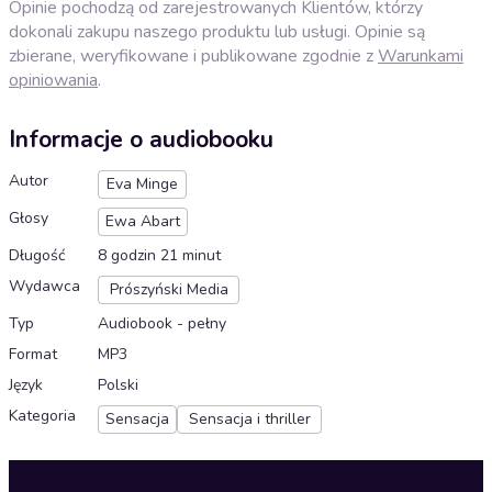
Opinie pochodzą od zarejestrowanych Klientów, którzy
dokonali zakupu naszego produktu lub usługi. Opinie są
zbierane, weryfikowane i publikowane zgodnie z
Warunkami
opiniowania
.
Informacje o audiobooku
Autor
Eva Minge
Głosy
Ewa Abart
Długość
8 godzin 21 minut
Wydawca
Prószyński Media
Typ
Audiobook - pełny
Format
MP3
Język
Polski
Kategoria
Sensacja
Sensacja i thriller