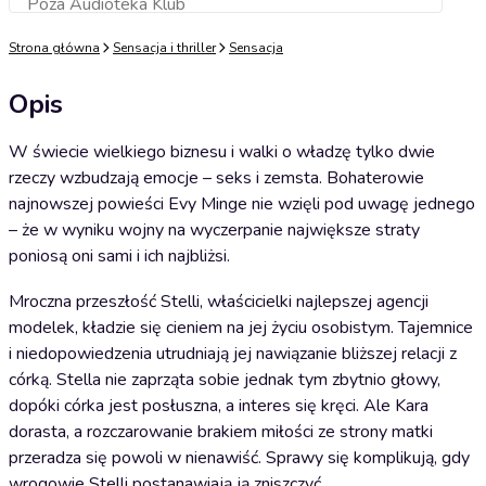
Poza Audioteka Klub
Dodaj do koszyka
Strona główna
Sensacja i thriller
Sensacja
Opis
W świecie wielkiego biznesu i walki o władzę tylko dwie
rzeczy wzbudzają emocje – seks i zemsta. Bohaterowie
najnowszej powieści Evy Minge nie wzięli pod uwagę jednego
– że w wyniku wojny na wyczerpanie największe straty
poniosą oni sami i ich najbliżsi.
Mroczna przeszłość Stelli, właścicielki najlepszej agencji
modelek, kładzie się cieniem na jej życiu osobistym. Tajemnice
i niedopowiedzenia utrudniają jej nawiązanie bliższej relacji z
córką. Stella nie zaprząta sobie jednak tym zbytnio głowy,
dopóki córka jest posłuszna, a interes się kręci. Ale Kara
dorasta, a rozczarowanie brakiem miłości ze strony matki
przeradza się powoli w nienawiść. Sprawy się komplikują, gdy
wrogowie Stelli postanawiają ją zniszczyć.