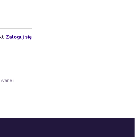
kt.
Zaloguj się
owane i