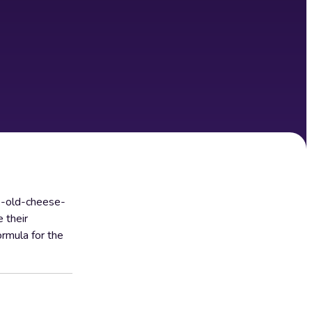
k-old-cheese-
 their
ormula for the