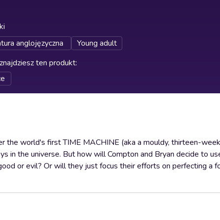
ki
atura anglojęzyczna
Young adult
znajdziesz ten produkt
:
ce
er the world's first TIME MACHINE (aka a mouldy, thirteen-wee
 in the universe. But how will Compton and Bryan decide to use
d or evil? Or will they just focus their efforts on perfecting a f