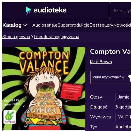
Audioseriale
Superprodukcje
Bestsellery
Nowości
Katalog
Strona główna
Literatura anglojęzyczna
Compton Val
Matt Brown
Ocena użytkowników
Głosy
Jamie
Długość
3 godzi
Wydawca
W. F.
Typ
Audiobo