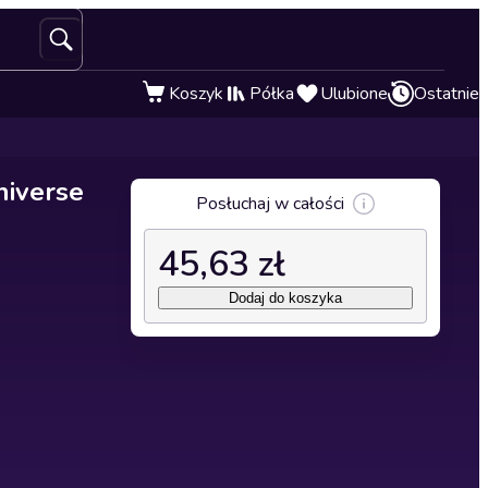
Koszyk
Półka
Ulubione
Ostatnie
niverse
Posłuchaj w całości
45,63 zł
Dodaj do koszyka