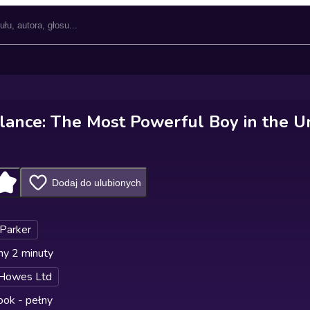
ance: The Most Powerful Boy in the U
Dodaj do ulubionych
 Parker
ny 2 minuty
 Howes Ltd
ok - pełny