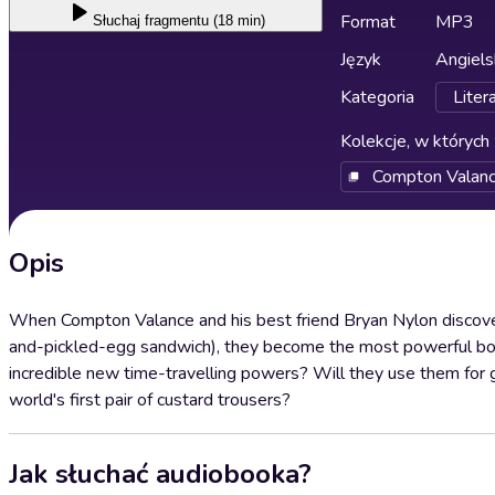
Format
MP3
Słuchaj
fragmentu (18 min)
Język
Angiels
Kategoria
Liter
Kolekcje, w których 
Compton Valan
Opis
When Compton Valance and his best friend Bryan Nylon discov
and-pickled-egg sandwich), they become the most powerful boys
incredible new time-travelling powers? Will they use them for goo
world's first pair of custard trousers?
Jak słuchać audiobooka?