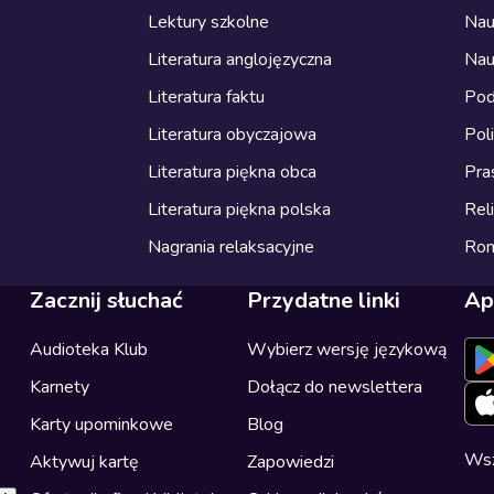
Lektury szkolne
Nau
Literatura anglojęzyczna
Nau
Literatura faktu
Pod
Literatura obyczajowa
Pol
Literatura piękna obca
Pra
Literatura piękna polska
Reli
Nagrania relaksacyjne
Ro
Zacznij słuchać
Przydatne linki
Ap
Audioteka Klub
Wybierz wersję językową
Karnety
Dołącz do newslettera
Karty upominkowe
Blog
Wsz
Aktywuj kartę
Zapowiedzi