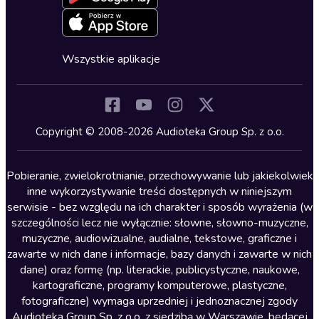
Deklaracja dostępności
Erotyczne
Zapowiedzi
Fantastyka
Cykle audiobooków
Horror
Wszystkie aplikacje
Inne języki
Komedia
Kryminały
Copyright © 2008-2026 Audioteka Group Sp. z o.o.
Lektury szkolne
Literatura anglojęzyczna
Pobieranie, zwielokrotnianie, przechowywanie lub jakiekolwiek
inne wykorzystywanie treści dostępnych w niniejszym
Literatura faktu
serwisie - bez względu na ich charakter i sposób wyrażenia (w
szczególności lecz nie wyłącznie: słowne, słowno-muzyczne,
Literatura obyczajowa
muzyczne, audiowizualne, audialne, tekstowe, graficzne i
Literatura piękna obca
zawarte w nich dane i informacje, bazy danych i zawarte w nich
dane) oraz formę (np. literackie, publicystyczne, naukowe,
Literatura piękna polska
kartograficzne, programy komputerowe, plastyczne,
Nagrania relaksacyjne
fotograficzne) wymaga uprzedniej i jednoznacznej zgody
Audioteka Group Sp. z o.o. z siedzibą w Warszawie, będącej