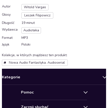
Autor
Witold Vargas
Głosy
Leszek Filipowicz
Długość
19 minut
Wydawca
Audioteka
Format
MP3
Język
Polski
Kolekcje, w których znajdziesz ten produkt
:
Nowa Audio Fantastyka. Audioserial
Kategorie
Nowości
Pomoc
Oferty specjalne
Kontakt
Bestsellery
Zacznij słuchać