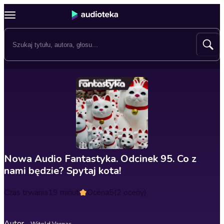
Nowa Audio Fantastyka. Odcinek 95. Co z
nami będzie? Spytaj kota!
Czas trwania
19 minut
Ocena
5
(2 oceny)
Autor