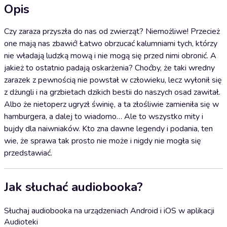
Opis
Czy zaraza przyszła do nas od zwierząt? Niemożliwe! Przecież
one mają nas zbawić! Łatwo obrzucać kalumniami tych, którzy
nie władają ludzką mową i nie mogą się przed nimi obronić. A
jakież to ostatnio padają oskarżenia? Choćby, że taki wredny
zarazek z pewnością nie powstał w człowieku, lecz wyłonił się
z dżungli i na grzbietach dzikich bestii do naszych osad zawitał.
Albo że nietoperz ugryzł świnię, a ta złośliwie zamieniła się w
hamburgera, a dalej to wiadomo… Ale to wszystko mity i
bujdy dla naiwniaków. Kto zna dawne legendy i podania, ten
wie, że sprawa tak prosto nie może i nigdy nie mogła się
przedstawiać.
Jak słuchać audiobooka?
Słuchaj audiobooka na urządzeniach Android i iOS w aplikacji
Audioteki