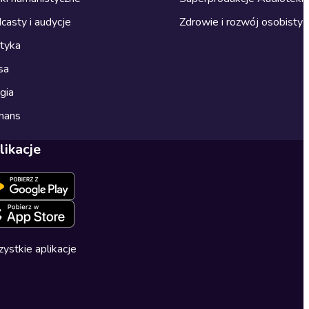
casty i audycje
Zdrowie i rozwój osobisty
ityka
sa
gia
mans
likacje
ystkie aplikacje