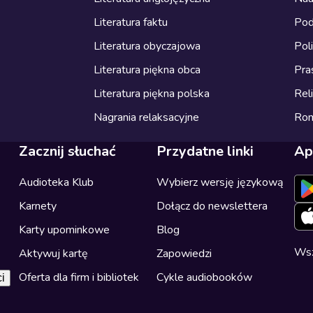
Literatura faktu
Pod
Literatura obyczajowa
Pol
Literatura piękna obca
Pra
Literatura piękna polska
Reli
Nagrania relaksacyjne
Ro
Zacznij słuchać
Przydatne linki
Ap
Audioteka Klub
Wybierz wersję językową
Karnety
Dołącz do newslettera
Karty upominkowe
Blog
Wsz
Aktywuj kartę
Zapowiedzi
Oferta dla firm i bibliotek
Cykle audiobooków
i