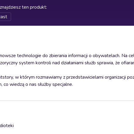
znajdziesz ten produkt
:
cast
jnowsze technologie do zbierania informacji o obywatelach. Na c
iluzoryczny system kontroli nad działaniami służb sprawia, że ofiar
tstory, w którym rozmawiamy z przedstawicielami organizacji po
 co wiedzą o nas służby specjalne.
dioteki