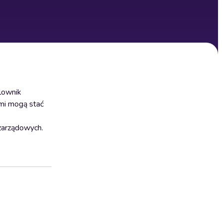
elownik
ami mogą stać
zarządowych.