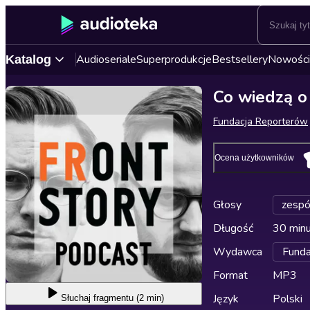
Audioseriale
Superprodukcje
Bestsellery
Nowości
Katalog
Co wiedzą o
Fundacja Reporterów
Ocena użytkowników
Głosy
zespó
Długość
30 min
Wydawca
Funda
Format
MP3
Język
Polski
Słuchaj
fragmentu (2 min)