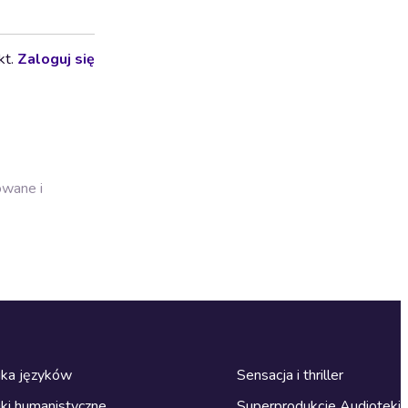
kt.
Zaloguj się
owane i
ka języków
Sensacja i thriller
ki humanistyczne
Superprodukcje Audioteki