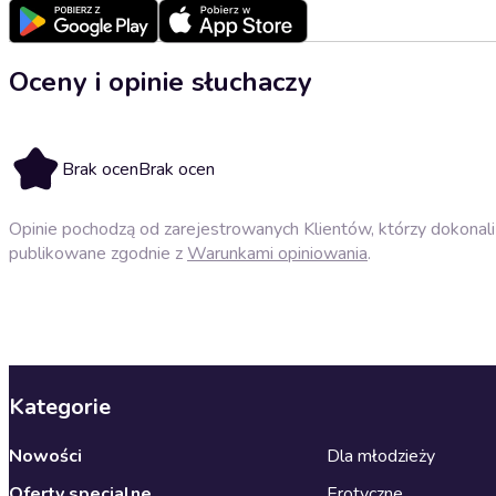
Oceny i opinie słuchaczy
Brak ocen
Brak ocen
Opinie pochodzą od zarejestrowanych Klientów, którzy dokonali 
publikowane zgodnie z
Warunkami opiniowania
.
Kategorie
Nowości
Dla młodzieży
Oferty specjalne
Erotyczne