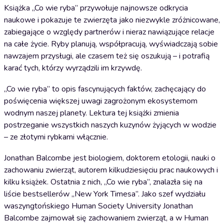
Książka „Co wie ryba” przywołuje najnowsze odkrycia
naukowe i pokazuje te zwierzęta jako niezwykle zróżnicowane,
zabiegające o względy partnerów i nieraz nawiązujące relacje
na całe życie. Ryby planują, współpracują, wyświadczają sobie
nawzajem przysługi, ale czasem też się oszukują – i potrafią
karać tych, którzy wyrządzili im krzywdę.
„Co wie ryba” to opis fascynujących faktów, zachęcający do
poświęcenia większej uwagi zagrożonym ekosystemom
wodnym naszej planety. Lektura tej książki zmienia
postrzeganie wszystkich naszych kuzynów żyjących w wodzie
– ze złotymi rybkami włącznie.
Jonathan Balcombe jest biologiem, doktorem etologii, nauki o
zachowaniu zwierząt, autorem kilkudziesięciu prac naukowych i
kilku książek. Ostatnia z nich, „Co wie ryba”, znalazła się na
liście bestsellerów „New York Timesa”. Jako szef wydziału
waszyngtońskiego Human Society University Jonathan
Balcombe zajmował się zachowaniem zwierząt, a w Human