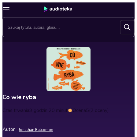
Co wie ryba
Czas trwania
9 godzin 20 minut
Ocena
5
(2 oceny)
Autor
Jonathan Balcombe