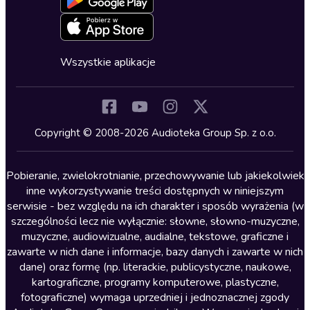
Oferta dla firm i bibliotek
Deklaracja dostępności
Erotyczne
Zapowiedzi
Fantastyka
Cykle audiobooków
Horror
Wszystkie aplikacje
Inne języki
Komedia
Kryminały
Copyright © 2008-2026 Audioteka Group Sp. z o.o.
Lektury szkolne
Literatura anglojęzyczna
Pobieranie, zwielokrotnianie, przechowywanie lub jakiekolwiek
inne wykorzystywanie treści dostępnych w niniejszym
Literatura faktu
serwisie - bez względu na ich charakter i sposób wyrażenia (w
szczególności lecz nie wyłącznie: słowne, słowno-muzyczne,
Literatura obyczajowa
muzyczne, audiowizualne, audialne, tekstowe, graficzne i
Literatura piękna obca
zawarte w nich dane i informacje, bazy danych i zawarte w nich
dane) oraz formę (np. literackie, publicystyczne, naukowe,
Literatura piękna polska
kartograficzne, programy komputerowe, plastyczne,
Nagrania relaksacyjne
fotograficzne) wymaga uprzedniej i jednoznacznej zgody