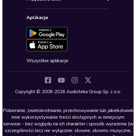
Karnety
Polityka prywatności
Biznes, marketing, ekonomia
Wybierz wersję językową
Karty upominkowe
Ustawienia prywatności
Dla dzieci
Aplikacje
Dołącz do newslettera
Aktywuj kartę
Formularz zgłaszania nielegalnych treści
Dla młodzieży
Blog
Oferta dla firm i bibliotek
Deklaracja dostępności
Erotyczne
Zapowiedzi
Fantastyka
Cykle audiobooków
Horror
Wszystkie aplikacje
Inne języki
Komedia
Kryminały
Copyright © 2008-2026 Audioteka Group Sp. z o.o.
Lektury szkolne
Literatura anglojęzyczna
Pobieranie, zwielokrotnianie, przechowywanie lub jakiekolwiek
inne wykorzystywanie treści dostępnych w niniejszym
Literatura faktu
serwisie - bez względu na ich charakter i sposób wyrażenia (w
szczególności lecz nie wyłącznie: słowne, słowno-muzyczne,
Literatura obyczajowa