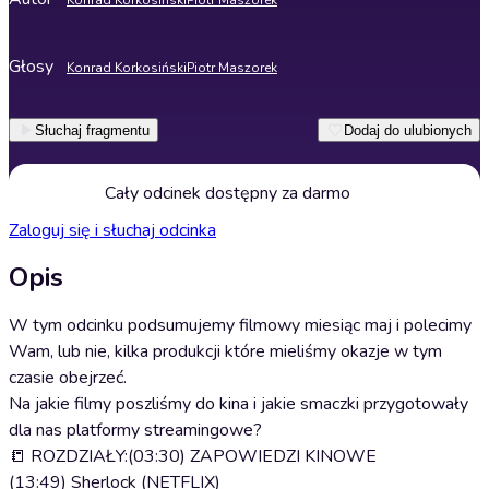
Konrad Korkosiński
Piotr Maszorek
Głosy
Konrad Korkosiński
Piotr Maszorek
Słuchaj fragmentu
Dodaj do ulubionych
Cały odcinek dostępny za darmo
Zaloguj się i słuchaj odcinka
Opis
W tym odcinku podsumujemy filmowy miesiąc maj i polecimy
Wam, lub nie, kilka produkcji które mieliśmy okazje w tym
czasie obejrzeć.
Na jakie filmy poszliśmy do kina i jakie smaczki przygotowały
dla nas platformy streamingowe?
📒 ROZDZIAŁY:​(03:30) ZAPOWIEDZI KINOWE
​(13:49) Sherlock (NETFLIX)