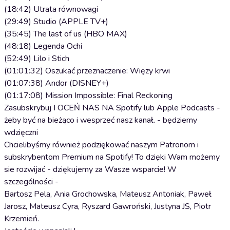
​(18:42) Utrata równowagi
​(29:49) Studio (APPLE TV+)
​(35:45) The last of us (HBO MAX)
​(48:18) Legenda Ochi
​(52:49) Lilo i Stich
​(01:01:32) Oszukać przeznaczenie: Więzy krwi
​(01:07:38) Andor (DISNEY+)
​(01:17:08) Mission Impossible: Final Reckoning
Zasubskrybuj I OCEŃ NAS NA Spotify lub Apple Podcasts -
żeby być na bieżąco i wesprzeć nasz kanał. - będziemy
wdzięczni
Chcielibyśmy również podziękować naszym Patronom i
subskrybentom Premium na Spotify! To dzięki Wam możemy
sie rozwijać - dziękujemy za Wasze wsparcie! W
szczególności -
Bartosz Pela, Ania Grochowska, Mateusz Antoniak, Paweł
Jarosz, Mateusz Cyra, Ryszard Gawroński, Justyna JS, Piotr
Krzemień.