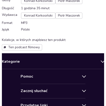
Głosy
Konrad Korkosiński
Piotr Maszorek
Długość
1 godzina 35 minut
Wydawca
Konrad Korkosiński
Piotr Maszorek
Format
MP3
Język
Polski
Kolekcje, w których znajdziesz ten produkt
:
Ten podcast filmowy
Kategorie
Nowości
Pomoc
Oferty specjalne
Kontakt
Bestsellery
Zacznij słuchać
Pomoc
Audioseriale
Audioteka Klub
Regulamin
Biografie
Przydatne linki