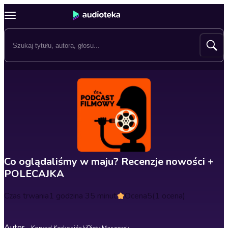
Co oglądaliśmy w maju? Recenzje nowości +
POLECAJKA
Czas trwania
1 godzina 35 minut
Ocena
5
(1 ocena)
Autor