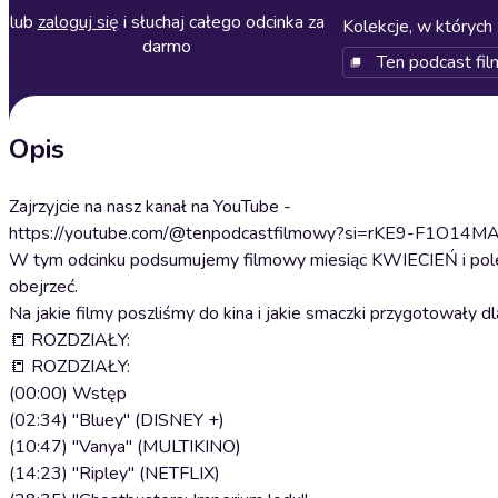
lub
zaloguj się
i słuchaj całego odcinka za
Kolekcje, w których 
darmo
Ten podcast fi
Opis
Zajrzyjcie na nasz kanał na YouTube -
https://youtube.com/@tenpodcastfilmowy?si=rKE9-F1O14M
W tym odcinku podsumujemy filmowy miesiąc KWIECIEŃ i poleci
obejrzeć.
Na jakie filmy poszliśmy do kina i jakie smaczki przygotowały 
📒 ROZDZIAŁY:
📒 ROZDZIAŁY:
(00:00) Wstęp
(02:34) "Bluey" (DISNEY +)
(10:47) "Vanya" (MULTIKINO)
(14:23) "Ripley" (NETFLIX)