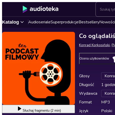
Audioseriale
Superprodukcje
Bestsellery
Nowości
Katalog
Co oglądal
Konrad Korkosiński
,
P
Ocena użytkowników
Głosy
Konra
Długość
1 godzi
Wydawca
Konra
Format
MP3
Język
Polski
Słuchaj
fragmentu (2 min)