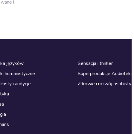
owane i
ka języków
Sensacja i thriller
ki humanistyczne
Superprodukcje Audioteki
casty i audycje
Zdrowie i rozwój osobisty
ityka
sa
gia
mans