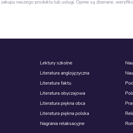
zakupu naszego produktu lub usługi. Opinie są zbierane, weryfik
Lektury szkolne
Nau
Literatura anglojęzyczna
Nau
Literatura faktu
Pod
Literatura obyczajowa
Pol
Literatura piękna obca
Pra
Literatura piękna polska
Reli
Nagrania relaksacyjne
Ro