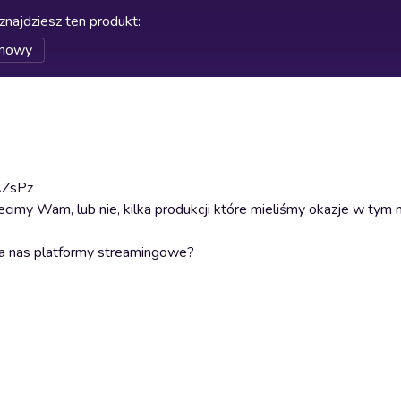
znajdziesz ten produkt
:
lmowy
AZsPz
my Wam, lub nie, kilka produkcji które mieliśmy okazje w tym 
dla nas platformy streamingowe?