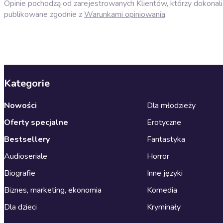
Opinie pochodzą od zarejestrowanych Klientów, którzy dokonali 
publikowane zgodnie z
Warunkami opiniowania
.
Kategorie
Nowości
Dla młodzieży
Oferty specjalne
Erotyczne
Bestsellery
Fantastyka
Audioseriale
Horror
Biografie
Inne języki
Biznes, marketing, ekonomia
Komedia
Dla dzieci
Kryminały