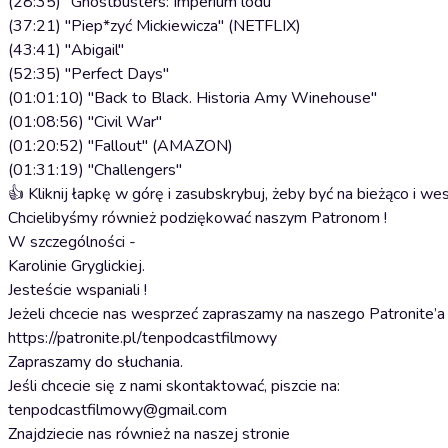
(28:35) "Ghostbusters: Imperium lodu"
(37:21) "Piep*zyć Mickiewicza" (NETFLIX)
(43:41) "Abigail"
(52:35) "Perfect Days"
(01:01:10) "Back to Black. Historia Amy Winehouse"
(01:08:56) "Civil War"
(01:20:52) "Fallout" (AMAZON)
(01:31:19) "Challengers"
👍 Kliknij łapkę w górę i zasubskrybuj, żeby być na bieżąco i we
Chcielibyśmy również podziękować naszym Patronom !
W szczególności -
Karolinie Gryglickiej.
Jesteście wspaniali !
Jeżeli chcecie nas wesprzeć zapraszamy na naszego Patronite’a
https://patronite.pl/tenpodcastfilmowy
Zapraszamy do słuchania.
Jeśli chcecie się z nami skontaktować, piszcie na:
tenpodcastfilmowy@gmail.com
Znajdziecie nas również na naszej stronie