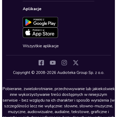
Biznes, marketing, ekonomia
Wybierz wersję językową
Karty upominkowe
Ustawienia prywatności
Dla dzieci
Aplikacje
Dołącz do newslettera
Aktywuj kartę
Formularz zgłaszania nielegalnych treści
Dla młodzieży
Blog
Oferta dla firm i bibliotek
Deklaracja dostępności
Erotyczne
Zapowiedzi
Fantastyka
Cykle audiobooków
Horror
Wszystkie aplikacje
Inne języki
Komedia
Kryminały
Copyright © 2008-2026 Audioteka Group Sp. z o.o.
Lektury szkolne
Literatura anglojęzyczna
Pobieranie, zwielokrotnianie, przechowywanie lub jakiekolwiek
inne wykorzystywanie treści dostępnych w niniejszym
Literatura faktu
serwisie - bez względu na ich charakter i sposób wyrażenia (w
szczególności lecz nie wyłącznie: słowne, słowno-muzyczne,
Literatura obyczajowa
muzyczne, audiowizualne, audialne, tekstowe, graficzne i
Literatura piękna obca