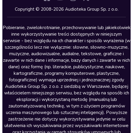
Kryminały
Copyright © 2008-2026 Audioteka Group Sp. z o.o.
Lektury szkolne
Literatura anglojęzyczna
Pobieranie, zwielokrotnianie, przechowywanie lub jakiekolwiek
inne wykorzystywanie treści dostępnych w niniejszym
Literatura faktu
serwisie - bez względu na ich charakter i sposób wyrażenia (w
szczególności lecz nie wyłącznie: słowne, słowno-muzyczne,
Literatura obyczajowa
muzyczne, audiowizualne, audialne, tekstowe, graficzne i
Literatura piękna obca
zawarte w nich dane i informacje, bazy danych i zawarte w nich
dane) oraz formę (np. literackie, publicystyczne, naukowe,
Literatura piękna polska
kartograficzne, programy komputerowe, plastyczne,
Nagrania relaksacyjne
fotograficzne) wymaga uprzedniej i jednoznacznej zgody
Audioteka Group Sp. z o.o. z siedzibą w Warszawie, będącej
Nauka języków
właścicielem niniejszego serwisu, bez względu na sposób ich
Nauki humanistyczne
eksploracji i wykorzystaną metodę (manualną lub
zautomatyzowaną technikę, w tym z użyciem programów
Podcasty i audycje
uczenia maszynowego lub sztucznej inteligencji). Powyższe
Polityka
zastrzeżenie nie dotyczy wykorzystywania jedynie w celu
ułatwienia ich wyszukiwania przez wyszukiwarki internetowe
Prasa
oraz korzystania w ramach stosunków umownych lub