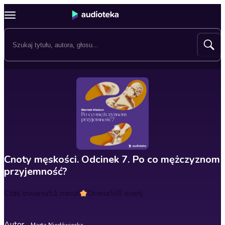
Cnoty męskości. Odcinek 7. Po co mężczyznom
przyjemność?
Czas trwania
51 minut
Ocena
5
(8 ocen)
Autor