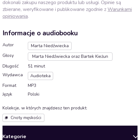
dokonali zakupu naszego produktu lub usługi. Opinie są
zbierane, weryfikowane i publikowane zgodnie z
Warunkami
opiniowania
.
Informacje o audiobooku
Autor
Marta Niedźwiecka
Głosy
Marta Niedźwiecka oraz Bartek Kieżun
Długość
51 minut
Wydawca
Audioteka
Format
MP3
Język
Polski
Kolekcje, w których znajdziesz ten produkt
:
Cnoty męskości
Kategorie