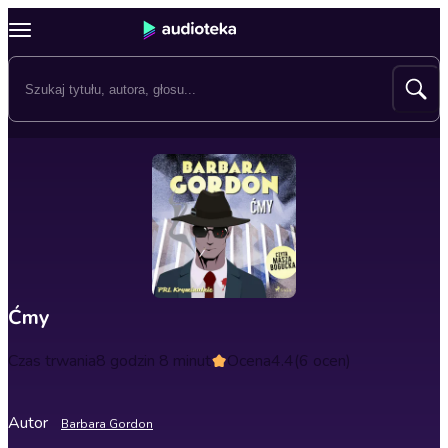
Ćmy
Czas trwania
8 godzin 8 minut
Ocena
4.4
(6 ocen)
Autor
Barbara Gordon