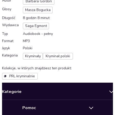
Autor
Barbara Gordon
Głosy
Masza Bogucka
Długość
8 godzin 8 minut
Wydawca
Saga Egmont
Typ
Audiobook - pełny
Format
MP3
Język
Polski
Kategoria
Kryminały
Kryminał polski
Kolekcje, w których znajdziesz ten produkt
:
PRL kryminalnie
Kategorie
Nowości
Pomoc
Oferty specjalne