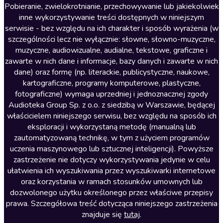
Literatura anglojęzyczna
Pobieranie, zwielokrotnianie, przechowywanie lub jakiekolwiek
inne wykorzystywanie treści dostępnych w niniejszym
Literatura faktu
serwisie - bez względu na ich charakter i sposób wyrażenia (w
szczególności lecz nie wyłącznie: słowne, słowno-muzyczne,
Literatura obyczajowa
muzyczne, audiowizualne, audialne, tekstowe, graficzne i
Literatura piękna obca
zawarte w nich dane i informacje, bazy danych i zawarte w nich
dane) oraz formę (np. literackie, publicystyczne, naukowe,
Literatura piękna polska
kartograficzne, programy komputerowe, plastyczne,
Nagrania relaksacyjne
fotograficzne) wymaga uprzedniej i jednoznacznej zgody
Audioteka Group Sp. z o.o. z siedzibą w Warszawie, będącej
Nauka języków
właścicielem niniejszego serwisu, bez względu na sposób ich
Nauki humanistyczne
eksploracji i wykorzystaną metodę (manualną lub
zautomatyzowaną technikę, w tym z użyciem programów
Podcasty i audycje
uczenia maszynowego lub sztucznej inteligencji). Powyższe
Polityka
zastrzeżenie nie dotyczy wykorzystywania jedynie w celu
ułatwienia ich wyszukiwania przez wyszukiwarki internetowe
Prasa
oraz korzystania w ramach stosunków umownych lub
Religia
dozwolonego użytku określonego przez właściwe przepisy
prawa. Szczegółowa treść dotycząca niniejszego zastrzeżenia
Romans
znajduje się
tutaj
.