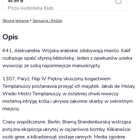
45,99 zł
Poza Audioteka Klub
Dodaj do koszyka
Strona główna
Sensacja i thriller
Opis
641, Aleksandria. Wojska arabskie zdobywają miasto. Kalif
rozkazuje spalić słynną bibliotekę. Jeden z opiekunów ucieka
wywożąc ze sobą najcenniejsze manuskrypty.
1307, Paryż. Filip IV Piękny skuszony bogactwem
Templariuszy postanawia przejąć ich majątek. Jakub de Molay,
Wielki Mistrz Templariuszy, w ostatniej chwili niweczy
misterną intrygę króla i ukrywa zakonne skarby w sekretnym
miejscu.
Czasy współczesne, Berlin. Bramą Brandenburską wstrząsa
potężna eksplozja ukrytej w ciężarówce bomby. Kilkanaście
osób ginie, a kilkadziesiąt zostaje rannych. Media zgodnie