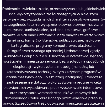
Lektury szkolne
Literatura anglojęzyczna
Pobieranie, zwielokrotnianie, przechowywanie lub jakiekolwiek
inne wykorzystywanie treści dostępnych w niniejszym
Literatura faktu
serwisie - bez względu na ich charakter i sposób wyrażenia (w
szczególności lecz nie wyłącznie: słowne, słowno-muzyczne,
Literatura obyczajowa
muzyczne, audiowizualne, audialne, tekstowe, graficzne i
Literatura piękna obca
zawarte w nich dane i informacje, bazy danych i zawarte w nich
dane) oraz formę (np. literackie, publicystyczne, naukowe,
Literatura piękna polska
kartograficzne, programy komputerowe, plastyczne,
Nagrania relaksacyjne
fotograficzne) wymaga uprzedniej i jednoznacznej zgody
Audioteka Group Sp. z o.o. z siedzibą w Warszawie, będącej
Nauka języków
właścicielem niniejszego serwisu, bez względu na sposób ich
Nauki humanistyczne
eksploracji i wykorzystaną metodę (manualną lub
zautomatyzowaną technikę, w tym z użyciem programów
Podcasty i audycje
uczenia maszynowego lub sztucznej inteligencji). Powyższe
Polityka
zastrzeżenie nie dotyczy wykorzystywania jedynie w celu
ułatwienia ich wyszukiwania przez wyszukiwarki internetowe
Prasa
oraz korzystania w ramach stosunków umownych lub
Religia
dozwolonego użytku określonego przez właściwe przepisy
prawa. Szczegółowa treść dotycząca niniejszego zastrzeżenia
Romans