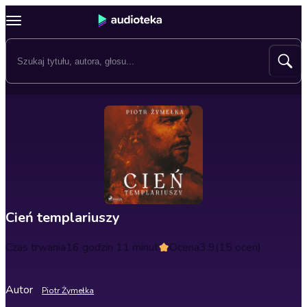
Cień templariuszy
Czas trwania
16 godzin 11 minut
Ocena
3.9
(15 ocen)
Autor
Piotr Żymełka