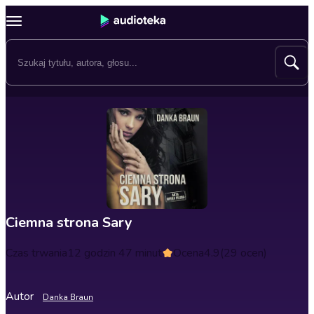
Ciemna strona Sary
Czas trwania
12 godzin 47 minut
Ocena
4.9
(29 ocen)
Autor
Danka Braun