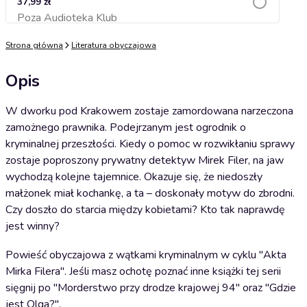
37,99 zł
Poza Audioteka Klub
Dodaj do koszyka
Strona główna
Literatura obyczajowa
Opis
W dworku pod Krakowem zostaje zamordowana narzeczona
zamożnego prawnika. Podejrzanym jest ogrodnik o
kryminalnej przeszłości. Kiedy o pomoc w rozwikłaniu sprawy
zostaje poproszony prywatny detektyw Mirek Filer, na jaw
wychodzą kolejne tajemnice. Okazuje się, że niedoszły
małżonek miał kochankę, a ta – doskonały motyw do zbrodni.
Czy doszło do starcia między kobietami? Kto tak naprawdę
jest winny?
Powieść obyczajowa z wątkami kryminalnym w cyklu "Akta
Mirka Filera". Jeśli masz ochotę poznać inne książki tej serii
sięgnij po "Morderstwo przy drodze krajowej 94" oraz "Gdzie
jest Olga?".