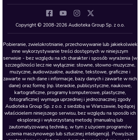
Inne języki
Komedia
Kryminały
Copyright © 2008-2026 Audioteka Group Sp. z o.o.
Lektury szkolne
Literatura anglojęzyczna
Pobieranie, zwielokrotnianie, przechowywanie lub jakiekolwiek
inne wykorzystywanie treści dostępnych w niniejszym
Literatura faktu
serwisie - bez względu na ich charakter i sposób wyrażenia (w
szczególności lecz nie wyłącznie: słowne, słowno-muzyczne,
Literatura obyczajowa
muzyczne, audiowizualne, audialne, tekstowe, graficzne i
Literatura piękna obca
zawarte w nich dane i informacje, bazy danych i zawarte w nich
dane) oraz formę (np. literackie, publicystyczne, naukowe,
Literatura piękna polska
kartograficzne, programy komputerowe, plastyczne,
Nagrania relaksacyjne
fotograficzne) wymaga uprzedniej i jednoznacznej zgody
Audioteka Group Sp. z o.o. z siedzibą w Warszawie, będącej
Nauka języków
właścicielem niniejszego serwisu, bez względu na sposób ich
Nauki humanistyczne
eksploracji i wykorzystaną metodę (manualną lub
zautomatyzowaną technikę, w tym z użyciem programów
Podcasty i audycje
uczenia maszynowego lub sztucznej inteligencji). Powyższe