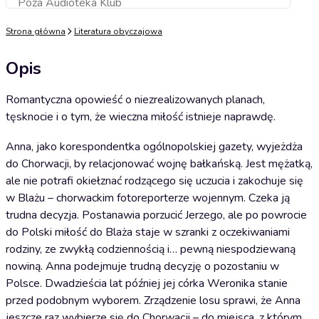
Poza Audioteka Klub
Dodaj do koszyka
Strona główna
Literatura obyczajowa
Opis
Romantyczna opowieść o niezrealizowanych planach,
tęsknocie i o tym, że wieczna miłość istnieje naprawdę.
Anna, jako korespondentka ogólnopolskiej gazety, wyjeżdża
do Chorwacji, by relacjonować wojnę bałkańską. Jest mężatką,
ale nie potrafi okiełznać rodzącego się uczucia i zakochuje się
w Blażu – chorwackim fotoreporterze wojennym. Czeka ją
trudna decyzja. Postanawia porzucić Jerzego, ale po powrocie
do Polski miłość do Blaża staje w szranki z oczekiwaniami
rodziny, ze zwykłą codziennością i… pewną niespodziewaną
nowiną. Anna podejmuje trudną decyzję o pozostaniu w
Polsce. Dwadzieścia lat później jej córka Weronika stanie
przed podobnym wyborem. Zrządzenie losu sprawi, że Anna
jeszcze raz wybierze się do Chorwacji – do miejsca, z którym