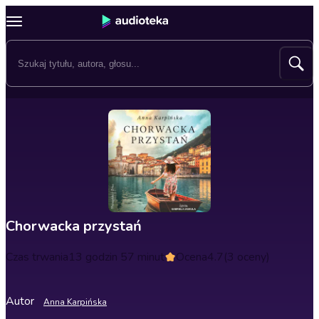
Chorwacka przystań
Czas trwania
13 godzin 57 minut
Ocena
4.7
(3 oceny)
Autor
Anna Karpińska