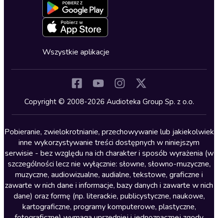
Blog
Oferta dla firm i bibliotek
Deklaracja dostępności
Erotyczne
Zapowiedzi
Fantastyka
Cykle audiobooków
Horror
Wszystkie aplikacje
Inne języki
Komedia
Kryminały
Copyright © 2008-2026 Audioteka Group Sp. z o.o.
Lektury szkolne
Literatura anglojęzyczna
Pobieranie, zwielokrotnianie, przechowywanie lub jakiekolwiek
inne wykorzystywanie treści dostępnych w niniejszym
Literatura faktu
serwisie - bez względu na ich charakter i sposób wyrażenia (w
szczególności lecz nie wyłącznie: słowne, słowno-muzyczne,
Literatura obyczajowa
muzyczne, audiowizualne, audialne, tekstowe, graficzne i
Literatura piękna obca
zawarte w nich dane i informacje, bazy danych i zawarte w nich
dane) oraz formę (np. literackie, publicystyczne, naukowe,
Literatura piękna polska
kartograficzne, programy komputerowe, plastyczne,
Nagrania relaksacyjne
fotograficzne) wymaga uprzedniej i jednoznacznej zgody