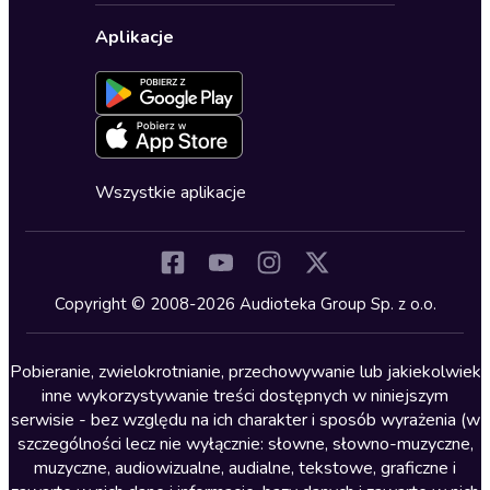
Biznes, marketing, ekonomia
Wybierz wersję językową
Karty upominkowe
Ustawienia prywatności
Dla dzieci
Aplikacje
Dołącz do newslettera
Aktywuj kartę
Formularz zgłaszania nielegalnych treści
Dla młodzieży
Blog
Oferta dla firm i bibliotek
Deklaracja dostępności
Erotyczne
Zapowiedzi
Fantastyka
Cykle audiobooków
Horror
Wszystkie aplikacje
Inne języki
Komedia
Kryminały
Copyright © 2008-2026 Audioteka Group Sp. z o.o.
Lektury szkolne
Literatura anglojęzyczna
Pobieranie, zwielokrotnianie, przechowywanie lub jakiekolwiek
inne wykorzystywanie treści dostępnych w niniejszym
Literatura faktu
serwisie - bez względu na ich charakter i sposób wyrażenia (w
szczególności lecz nie wyłącznie: słowne, słowno-muzyczne,
Literatura obyczajowa
muzyczne, audiowizualne, audialne, tekstowe, graficzne i
Literatura piękna obca