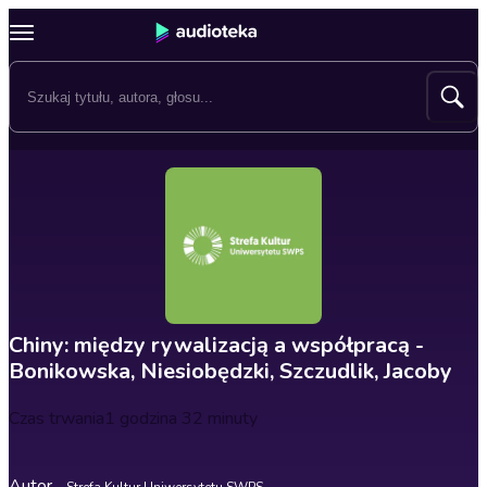
Chiny: między rywalizacją a współpracą -
Bonikowska, Niesiobędzki, Szczudlik, Jacoby
Czas trwania
1 godzina 32 minuty
Autor