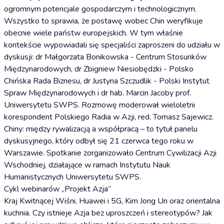
ogromnym potencjale gospodarczym i technologicznym.
Wszystko to sprawia, że postawę wobec Chin weryfikuje
obecnie wiele państw europejskich. W tym właśnie
kontekście wypowiadali się specjaliści zaproszeni do udziału w
dyskusji: dr Małgorzata Bonikowska - Centrum Stosunków
Międzynarodowych, dr Zbigniew Niesiobędzki - Polsko
Chińska Rada Biznesu, dr Justyna Szczudlik - Polski Instytut
Spraw Międzynarodowych i dr hab. Marcin Jacoby prof.
Uniwersytetu SWPS. Rozmowę moderował wieloletni
korespondent Polskiego Radia w Azji, red. Tomasz Sajewicz.
Chiny: między rywalizacją a współpracą – to tytuł panelu
dyskusyjnego, który odbył się 21 czerwca tego roku w
Warszawie. Spotkanie zorganizowało Centrum Cywilizacji Azji
Wschodniej, działające w ramach Instytutu Nauk
Humanistycznych Uniwersytetu SWPS.
Cykl webinarów „Projekt Azja”
Kraj Kwitnącej Wiśni, Huawei i 5G, Kim Jong Un oraz orientalna
kuchnia. Czy istnieje Azja bez uproszczeń i stereotypów? Jak