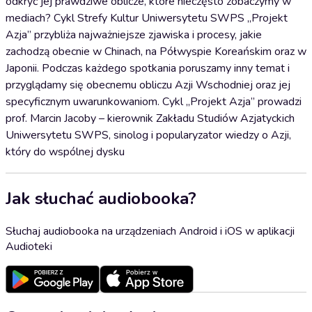
odkryć jej prawdziwe oblicze, które nieczęsto zobaczymy w
mediach? Cykl Strefy Kultur Uniwersytetu SWPS „Projekt
Azja” przybliża najważniejsze zjawiska i procesy, jakie
zachodzą obecnie w Chinach, na Półwyspie Koreańskim oraz w
Japonii. Podczas każdego spotkania poruszamy inny temat i
przyglądamy się obecnemu obliczu Azji Wschodniej oraz jej
specyficznym uwarunkowaniom. Cykl „Projekt Azja” prowadzi
prof. Marcin Jacoby – kierownik Zakładu Studiów Azjatyckich
Uniwersytetu SWPS, sinolog i popularyzator wiedzy o Azji,
który do wspólnej dysku
Jak słuchać audiobooka?
Słuchaj audiobooka na urządzeniach Android i iOS w aplikacji
Audioteki