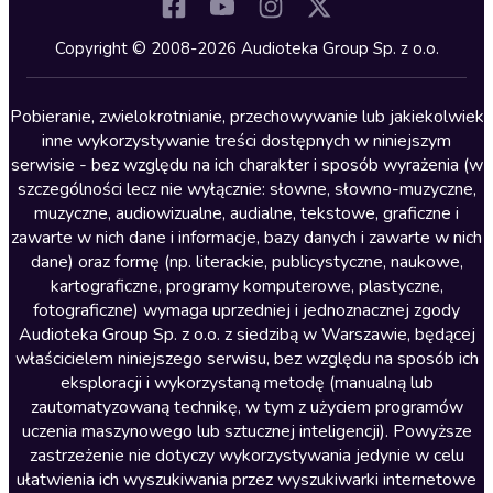
Komedia
Kryminały
Copyright © 2008-2026 Audioteka Group Sp. z o.o.
Lektury szkolne
Literatura anglojęzyczna
Pobieranie, zwielokrotnianie, przechowywanie lub jakiekolwiek
inne wykorzystywanie treści dostępnych w niniejszym
Literatura faktu
serwisie - bez względu na ich charakter i sposób wyrażenia (w
szczególności lecz nie wyłącznie: słowne, słowno-muzyczne,
Literatura obyczajowa
muzyczne, audiowizualne, audialne, tekstowe, graficzne i
Literatura piękna obca
zawarte w nich dane i informacje, bazy danych i zawarte w nich
dane) oraz formę (np. literackie, publicystyczne, naukowe,
Literatura piękna polska
kartograficzne, programy komputerowe, plastyczne,
Nagrania relaksacyjne
fotograficzne) wymaga uprzedniej i jednoznacznej zgody
Audioteka Group Sp. z o.o. z siedzibą w Warszawie, będącej
Nauka języków
właścicielem niniejszego serwisu, bez względu na sposób ich
Nauki humanistyczne
eksploracji i wykorzystaną metodę (manualną lub
zautomatyzowaną technikę, w tym z użyciem programów
Podcasty i audycje
uczenia maszynowego lub sztucznej inteligencji). Powyższe
Polityka
zastrzeżenie nie dotyczy wykorzystywania jedynie w celu
ułatwienia ich wyszukiwania przez wyszukiwarki internetowe
Prasa