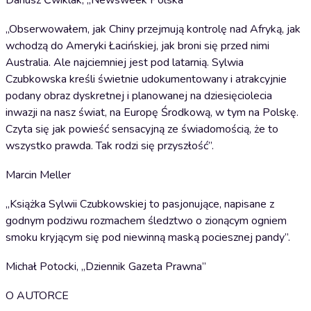
Dariusz Ćwiklak, „Newsweek Polska”
„Obserwowałem, jak Chiny przejmują kontrolę nad Afryką, jak
wchodzą do Ameryki Łacińskiej, jak broni się przed nimi
Australia. Ale najciemniej jest pod latarnią. Sylwia
Czubkowska kreśli świetnie udokumentowany i atrakcyjnie
podany obraz dyskretnej i planowanej na dziesięciolecia
inwazji na nasz świat, na Europę Środkową, w tym na Polskę.
Czyta się jak powieść sensacyjną ze świadomością, że to
wszystko prawda. Tak rodzi się przyszłość”.
Marcin Meller
„Książka Sylwii Czubkowskiej to pasjonujące, napisane z
godnym podziwu rozmachem śledztwo o zionącym ogniem
smoku kryjącym się pod niewinną maską pociesznej pandy”.
Michał Potocki, „Dziennik Gazeta Prawna”
O AUTORCE