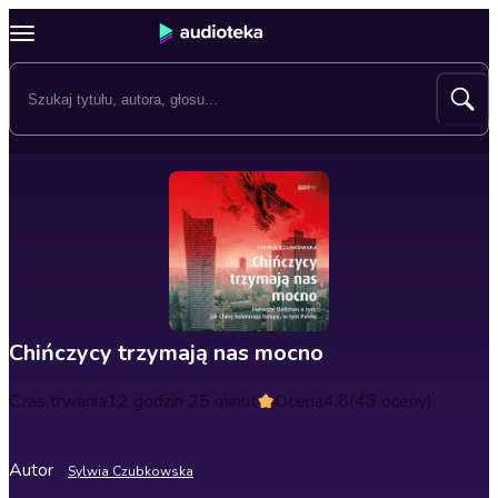
Chińczycy trzymają nas mocno
Czas trwania
12 godzin 25 minut
Ocena
4.8
(43 oceny)
Autor
Sylwia Czubkowska