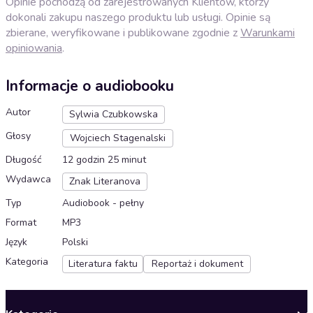
Opinie pochodzą od zarejestrowanych Klientów, którzy
dokonali zakupu naszego produktu lub usługi. Opinie są
zbierane, weryfikowane i publikowane zgodnie z
Warunkami
opiniowania
.
Informacje o audiobooku
Autor
Sylwia Czubkowska
Głosy
Wojciech Stagenalski
Długość
12 godzin 25 minut
Wydawca
Znak Literanova
Typ
Audiobook - pełny
Format
MP3
Język
Polski
Kategoria
Literatura faktu
Reportaż i dokument