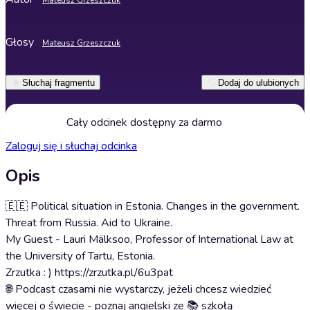
Mateusz Grzeszczuk
Głosy
Mateusz Grzeszczuk
Słuchaj fragmentu
Dodaj do ulubionych
Cały odcinek dostępny za darmo
Zaloguj się i słuchaj odcinka
Opis
🇪🇪 Political situation in Estonia. Changes in the government.
Threat from Russia. Aid to Ukraine.
My Guest - Lauri Mälksoo, Professor of International Law at
the University of Tartu, Estonia.
Zrzutka : ) https://zrzutka.pl/6u3pat
🌐 Podcast czasami nie wystarczy, jeżeli chcesz wiedzieć
więcej o świecie - poznaj angielski ze 📚 szkołą