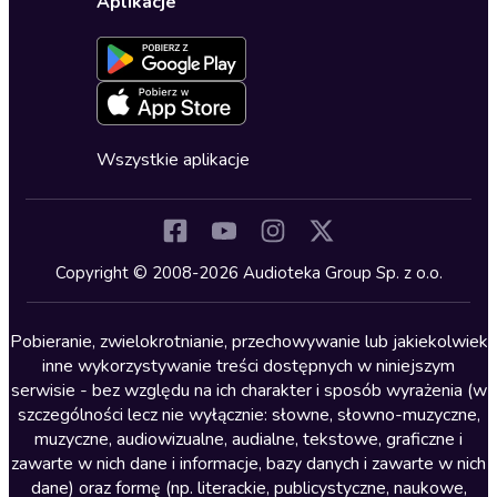
Dla dzieci
Aplikacje
Dołącz do newslettera
Aktywuj kartę
Formularz zgłaszania nielegalnych treści
Dla młodzieży
Blog
Oferta dla firm i bibliotek
Deklaracja dostępności
Erotyczne
Zapowiedzi
Fantastyka
Cykle audiobooków
Horror
Wszystkie aplikacje
Inne języki
Komedia
Kryminały
Copyright © 2008-2026 Audioteka Group Sp. z o.o.
Lektury szkolne
Literatura anglojęzyczna
Pobieranie, zwielokrotnianie, przechowywanie lub jakiekolwiek
inne wykorzystywanie treści dostępnych w niniejszym
Literatura faktu
serwisie - bez względu na ich charakter i sposób wyrażenia (w
szczególności lecz nie wyłącznie: słowne, słowno-muzyczne,
Literatura obyczajowa
muzyczne, audiowizualne, audialne, tekstowe, graficzne i
Literatura piękna obca
zawarte w nich dane i informacje, bazy danych i zawarte w nich
dane) oraz formę (np. literackie, publicystyczne, naukowe,
Literatura piękna polska