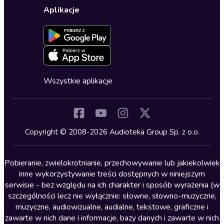
Wybierz wersję językową
Karty upominkowe
Ustawienia prywatności
Dla dzieci
Aplikacje
Dołącz do newslettera
Aktywuj kartę
Formularz zgłaszania nielegalnych treści
Dla młodzieży
Blog
Oferta dla firm i bibliotek
Deklaracja dostępności
Erotyczne
Zapowiedzi
Fantastyka
Cykle audiobooków
Horror
Wszystkie aplikacje
Inne języki
Komedia
Kryminały
Copyright © 2008-2026 Audioteka Group Sp. z o.o.
Lektury szkolne
Literatura anglojęzyczna
Pobieranie, zwielokrotnianie, przechowywanie lub jakiekolwiek
inne wykorzystywanie treści dostępnych w niniejszym
Literatura faktu
serwisie - bez względu na ich charakter i sposób wyrażenia (w
szczególności lecz nie wyłącznie: słowne, słowno-muzyczne,
Literatura obyczajowa
muzyczne, audiowizualne, audialne, tekstowe, graficzne i
Literatura piękna obca
zawarte w nich dane i informacje, bazy danych i zawarte w nich