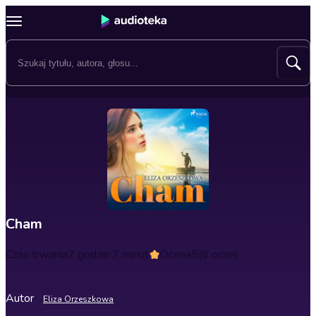
Cham
Czas trwania
7 godzin 7 minut
Ocena
5
(6 ocen)
Autor
Eliza Orzeszkowa