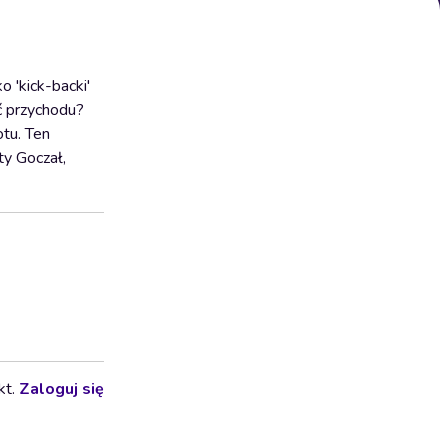
 'kick-backi'
ć przychodu?
tu. Ten
ty Goczał,
kt.
Zaloguj się