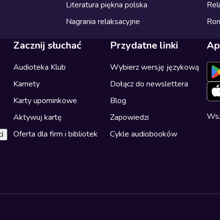
Literatura piękna polska
Reli
Nagrania relaksacyjne
Ro
Zacznij słuchać
Przydatne linki
Ap
Audioteka Klub
Wybierz wersję językową
Karnety
Dołącz do newslettera
Karty upominkowe
Blog
Wsz
Aktywuj kartę
Zapowiedzi
Oferta dla firm i bibliotek
Cykle audiobooków
i