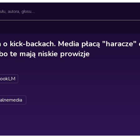
 o kick-backach. Media płacą "haracze
o te mają niskie prowizje
bookLM
alnemedia