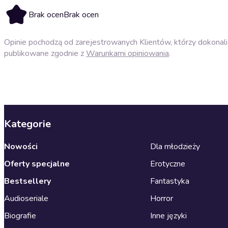
Brak ocen
Brak ocen
Opinie pochodzą od zarejestrowanych Klientów, którzy dokonali 
publikowane zgodnie z
Warunkami opiniowania
.
Kategorie
Nowości
Dla młodzieży
Oferty specjalne
Erotyczne
Bestsellery
Fantastyka
Audioseriale
Horror
Biografie
Inne języki