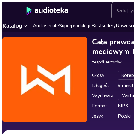
Audioseriale
Superprodukcje
Bestsellery
Nowości
Katalog
Cała prawda
mediowym, b
zespół autorów
Głosy
Note
Długość
9 minut
Wydawca
Wirtu
Format
MP3
Język
Polski