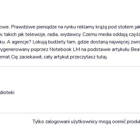
iowe. Prawdziwe pieniądze na rynku reklamy krążą pod stołem jako
, takich jak telewizje, radia, wydawcy. Czemu media oddają częś
u. A agencje? Lokują budżety tam, gdzie dostaną najwięcej zwro
ał wygenerowany poprzez Notebook LM na podstawie artykułu Bea
emat Cię zaciekawił, cały artykuł przeczytasz tutaj.
dioteki
Tylko zalogowani użytkownicy mogą ocenić produ